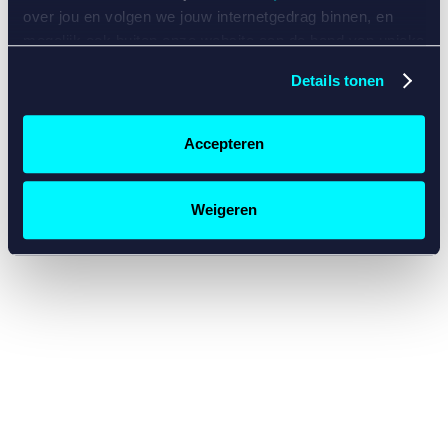
console for more information)
.
over jou en volgen we jouw internetgedrag binnen, en
mogelijk ook buiten onze website aan de hand van unieke
identificatoren, zoals je IP-adres, je Betcity-account
Details tonen
nummer, informatie over je browser, je apparaat of je
besturingssysteem. Wij bouwen zo jouw persoonlijke
profiel op. Hiermee passen wij onze website en
Accepteren
communicatie aan op jouw voorkeuren. Ook kunnen we
zo gerichte advertenties laten zien op basis van jouw
recente internetgedrag. Specifiek gebruiken wij en onze
Weigeren
partners de data voor de volgende doeleinden:
Advertentie- en contentmeting, inzichten in het publiek
en in productontwikkeling;
Gepersonaliseerde content;
Gepersonaliseerde advertenties;
Sociale media functionaliteit.
Lees hierover meer in
ons
cookiebeleid
en
privacybeleid
.