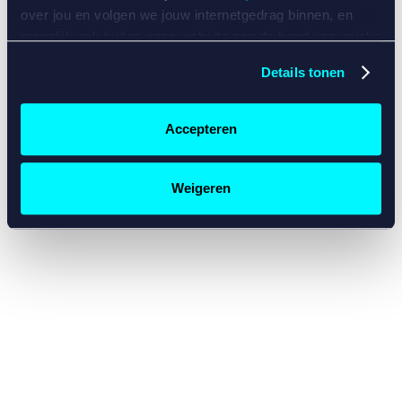
console for more information)
.
over jou en volgen we jouw internetgedrag binnen, en
mogelijk ook buiten onze website aan de hand van unieke
identificatoren, zoals je IP-adres, je Betcity-account
Details tonen
nummer, informatie over je browser, je apparaat of je
besturingssysteem. Wij bouwen zo jouw persoonlijke
profiel op. Hiermee passen wij onze website en
Accepteren
communicatie aan op jouw voorkeuren. Ook kunnen we
zo gerichte advertenties laten zien op basis van jouw
recente internetgedrag. Specifiek gebruiken wij en onze
Weigeren
partners de data voor de volgende doeleinden:
Advertentie- en contentmeting, inzichten in het publiek
en in productontwikkeling;
Gepersonaliseerde content;
Gepersonaliseerde advertenties;
Sociale media functionaliteit.
Lees hierover meer in
ons
cookiebeleid
en
privacybeleid
.