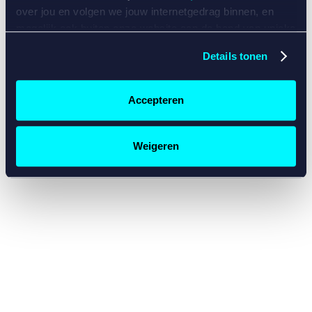
console for more information)
.
over jou en volgen we jouw internetgedrag binnen, en
mogelijk ook buiten onze website aan de hand van unieke
identificatoren, zoals je IP-adres, je Betcity-account
Details tonen
nummer, informatie over je browser, je apparaat of je
besturingssysteem. Wij bouwen zo jouw persoonlijke
profiel op. Hiermee passen wij onze website en
Accepteren
communicatie aan op jouw voorkeuren. Ook kunnen we
zo gerichte advertenties laten zien op basis van jouw
recente internetgedrag. Specifiek gebruiken wij en onze
Weigeren
partners de data voor de volgende doeleinden:
Advertentie- en contentmeting, inzichten in het publiek
en in productontwikkeling;
Gepersonaliseerde content;
Gepersonaliseerde advertenties;
Sociale media functionaliteit.
Lees hierover meer in
ons
cookiebeleid
en
privacybeleid
.