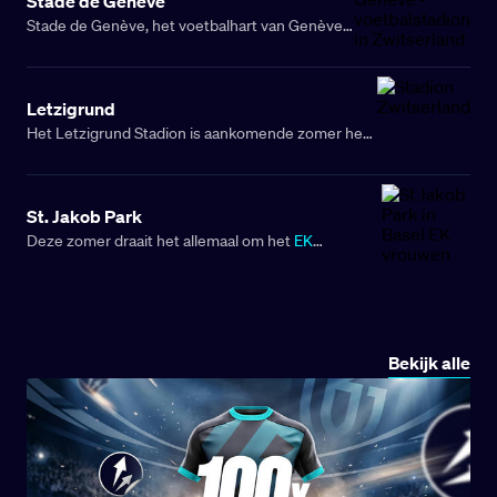
Stade de Genève
Stade de Genève, het voetbalhart van Genève!
Dit moderne stadion in Lancy, vlakbij het
centrum van Genève, biedt plek aan ruim
30.000 toeschouwers en is de vaste thuisbasis
Letzigrund
van Servette FC Genève. Op 16 maart 2003
Het Letzigrund Stadion is aankomende zomer het
werd het stadion feestelijk geopend, en
decor voor enkele EK vrouwenvoetbalwedstrijden.
sindsdien heeft het een prominente rol
De thuishaven van de betaalde voetbalclub FC
gespeeld in het Zwitserse voetbal.
Zurich biedt plaats aan maar liefst 26.105
St. Jakob Park
toeschouwers. Hieronder kom je meer te weten
Deze zomer draait het allemaal om het
EK
over het bekende Letzigrund!
vrouwenvoetbal in Zwitserland
. Een van de
opvallendste locaties is St. Jakob Park in Basel, het
grootste voetbalstadion van het land. Het
indrukwekkende stadion wordt in de volksmond
Bekijk alle
ook wel ‘Joggeli’ genoemd.