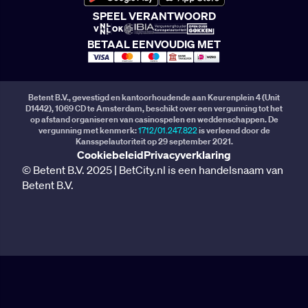
SPEEL VERANTWOORD
BETAAL EENVOUDIG MET
Betent B.V., gevestigd en kantoorhoudende aan Keurenplein 4 (Unit
D1442), 1069 CD te Amsterdam, beschikt over een vergunning tot het
op afstand organiseren van casinospelen en weddenschappen. De
vergunning met kenmerk:
1712/01.247.822
is verleend door de
Kansspelautoriteit op 29 september 2021.
Cookiebeleid
Privacyverklaring
© Betent B.V. 2025 | BetCity.nl is een handelsnaam van
Betent B.V.