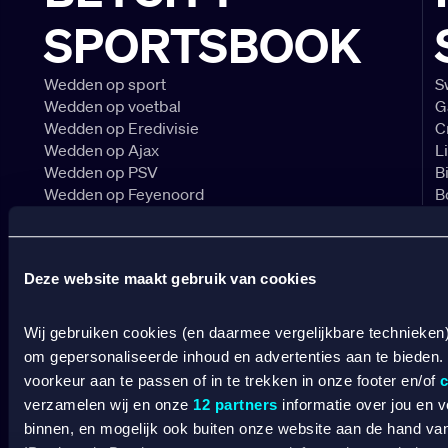
SPORTSBOOK
Deelnemende landen EK 2025
Wedden op sport
S
Het EK vrouwenvoetbal 2025 telt 16 deelnemende
Wedden op voetbal
G
landenteams. Alle landen zijn verdeeld over vier
Wedden op Eredivisie
C
groepen. Het gastland Zwitserland is automatisch
Wedden op Ajax
L
gekwalificeerd, terwijl de andere landen zich via de
Wedden op PSV
B
kwalificatie moesten kwalificeren. De EK finale wordt
Wedden op Feyenoord
B
op 27 juli 2025 gespeeld in het St. Jakob-Park stadion.
Check hier alle landen die deelnemen aan de UEFA
CASINO
Women's Euro 2025:
Deze website maakt gebruik van cookies
Online casino
Zwitserland
Online gokken
Wij gebruiken cookies (en daarmee vergelijkbare technieken
Duitsland
Live casino
C
Spanje
om gepersonaliseerde inhoud en advertenties aan te bieden.
Live roulette
C
IJsland
voorkeur aan te passen of in te trekken in onze footer en/of
c
Live blackjack
C
Denemarken
Gokkasten
verzamelen wij en onze
12 partners
informatie over jou en 
V
Frankrijk
binnen, en mogelijk ook buiten onze website aan de hand van 
B
Engeland