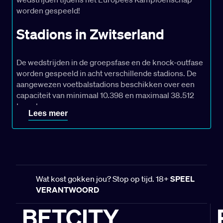
worden gespeeld!
Stadions in Zwitserland
De wedstrijden in de groepsfase en de knock-outfase
worden gespeeld in acht verschillende stadions. De
aangewezen voetbalstadions beschikken over een
capaciteit van minimaal 10.398 en maximaal 38.512
toeschouwers:
Lees meer
St. Jakob-Park (Bazel)
Stadion Wankdorf (Bern)
Stade de Genève (Geneve)
Letzigrund (Zürich)
Wat kost gokken jou? Stop op tijd. 18+
SPEEL
Kybunpark (St. Gallen)
VERANTWOORD
Swissporarena (Lucerne)
Stade Tourbillon (Sion)
BETCITY
Stockhorn Arena (Thun)