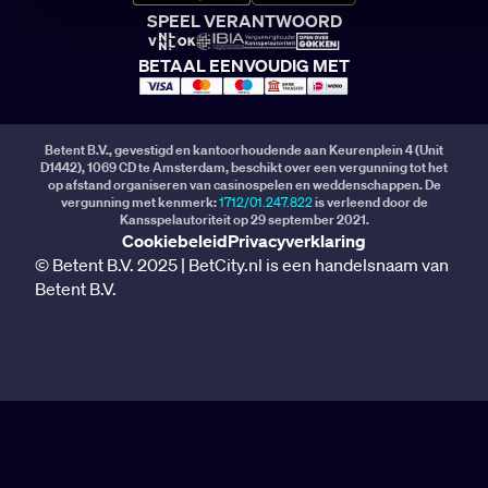
SPEEL VERANTWOORD
BETAAL EENVOUDIG MET
Betent B.V., gevestigd en kantoorhoudende aan Keurenplein 4 (Unit
D1442), 1069 CD te Amsterdam, beschikt over een vergunning tot het
op afstand organiseren van casinospelen en weddenschappen. De
vergunning met kenmerk:
1712/01.247.822
is verleend door de
Kansspelautoriteit op 29 september 2021.
Cookiebeleid
Privacyverklaring
© Betent B.V. 2025 | BetCity.nl is een handelsnaam van
Betent B.V.