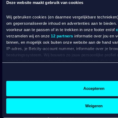
A
Deze website maakt gebruik van cookies
BETROUWBAAR
Wij gebruiken cookies (en daarmee vergelijkbare technieken
om gepersonaliseerde inhoud en advertenties aan te bieden.
SPELEN
voorkeur aan te passen of in te trekken in onze footer en/of
c
verzamelen wij en onze
12 partners
informatie over jou en 
binnen, en mogelijk ook buiten onze website aan de hand van 
Algemene voorwaarden
IP-adres, je Betcity-account nummer, informatie over je brows
Sportsbook voorwaarden
besturingssysteem. Wij bouwen zo jouw persoonlijke profiel
Bonusvoorwaarden
Speel Verantwoord
website en communicatie aan op jouw voorkeuren. Ook kunne
Klachtenregeling
laten zien op basis van jouw recente internetgedrag. Specifi
Veelgestelde vragen
de data voor de volgende doeleinden:
Advertentie- en contentmeting, inzichten in het publiek en
OVER
WERKEN
Gepersonaliseerde content;
CONTACT
NIEUWSBRIEF
Accepteren
ONS
BIJ
Gepersonaliseerde advertenties;
Sociale media functionaliteit.
Lees hierover meer in ons
cookiebeleid
en
privacybeleid
.
Weigeren
DOWNLOAD ONZE APP