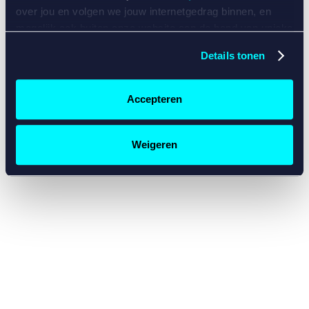
console for more information)
.
over jou en volgen we jouw internetgedrag binnen, en
mogelijk ook buiten onze website aan de hand van unieke
identificatoren, zoals je IP-adres, je Betcity-account
Details tonen
nummer, informatie over je browser, je apparaat of je
besturingssysteem. Wij bouwen zo jouw persoonlijke
profiel op. Hiermee passen wij onze website en
Accepteren
communicatie aan op jouw voorkeuren. Ook kunnen we
zo gerichte advertenties laten zien op basis van jouw
recente internetgedrag. Specifiek gebruiken wij en onze
Weigeren
partners de data voor de volgende doeleinden:
Advertentie- en contentmeting, inzichten in het publiek
en in productontwikkeling;
Gepersonaliseerde content;
Gepersonaliseerde advertenties;
Sociale media functionaliteit.
Lees hierover meer in
ons
cookiebeleid
en
privacybeleid
.