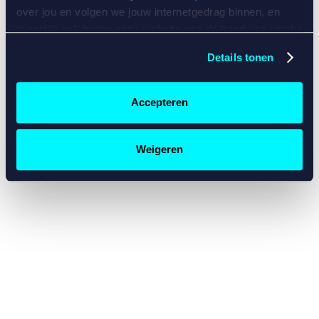
console for more information)
.
over jou en volgen we jouw internetgedrag binnen, en
mogelijk ook buiten onze website aan de hand van unieke
identificatoren, zoals je IP-adres, je Betcity-account
Details tonen
nummer, informatie over je browser, je apparaat of je
besturingssysteem. Wij bouwen zo jouw persoonlijke
profiel op. Hiermee passen wij onze website en
Accepteren
communicatie aan op jouw voorkeuren. Ook kunnen we
zo gerichte advertenties laten zien op basis van jouw
recente internetgedrag. Specifiek gebruiken wij en onze
Weigeren
partners de data voor de volgende doeleinden:
Advertentie- en contentmeting, inzichten in het publiek
en in productontwikkeling;
Gepersonaliseerde content;
Gepersonaliseerde advertenties;
Sociale media functionaliteit.
Lees hierover meer in
ons
cookiebeleid
en
privacybeleid
.