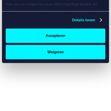
console for more information)
.
over jou en volgen we jouw internetgedrag binnen, en
mogelijk ook buiten onze website aan de hand van unieke
identificatoren, zoals je IP-adres, je Betcity-account
Details tonen
nummer, informatie over je browser, je apparaat of je
besturingssysteem. Wij bouwen zo jouw persoonlijke
profiel op. Hiermee passen wij onze website en
Accepteren
communicatie aan op jouw voorkeuren. Ook kunnen we
zo gerichte advertenties laten zien op basis van jouw
recente internetgedrag. Specifiek gebruiken wij en onze
Weigeren
partners de data voor de volgende doeleinden:
Advertentie- en contentmeting, inzichten in het publiek
en in productontwikkeling;
Gepersonaliseerde content;
Gepersonaliseerde advertenties;
Sociale media functionaliteit.
Lees hierover meer in
ons
cookiebeleid
en
privacybeleid
.