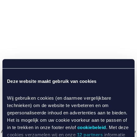
Deze website maakt gebruik van cookies
Wij gebruiken cookies (en daarmee vergelijkbare
technieken) om de website te verbeteren en om
gepersonaliseerde inhoud en advertenties aan te bieden.
Het is mogelijk om uw cookie voorkeur aan te passen of
in te trekken in onze footer en/of
cookiebeleid
. Met deze
Application error: a client-side exception has occurred (see the browser
cookies verzamelen wij en onze
12 partners
informatie