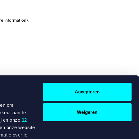
re information)
.
Accepteren
 en om
Weigeren
rkeur aan te
ij en onze
12
ten onze website
matie over je