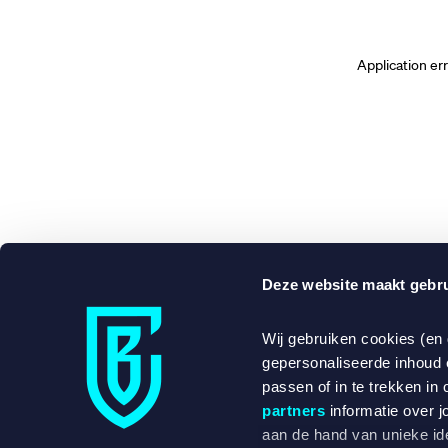
Application er
Deze website maakt gebru
Wij gebruiken cookies (en
gepersonaliseerde inhoud 
passen of in te trekken in 
partners
informatie over j
aan de hand van unieke ide