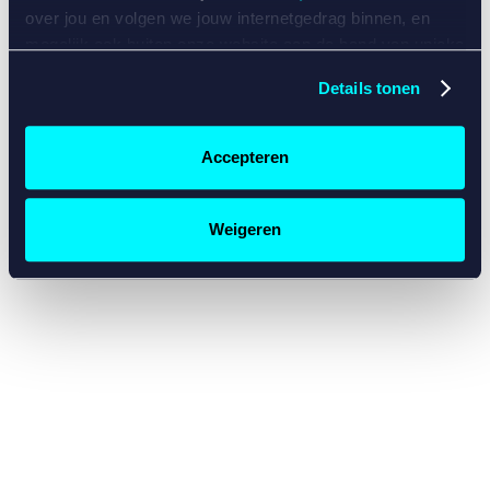
console for more information)
.
over jou en volgen we jouw internetgedrag binnen, en
mogelijk ook buiten onze website aan de hand van unieke
identificatoren, zoals je IP-adres, je Betcity-account
Details tonen
nummer, informatie over je browser, je apparaat of je
besturingssysteem. Wij bouwen zo jouw persoonlijke
profiel op. Hiermee passen wij onze website en
Accepteren
communicatie aan op jouw voorkeuren. Ook kunnen we
zo gerichte advertenties laten zien op basis van jouw
recente internetgedrag. Specifiek gebruiken wij en onze
Weigeren
partners de data voor de volgende doeleinden:
Advertentie- en contentmeting, inzichten in het publiek
en in productontwikkeling;
Gepersonaliseerde content;
Gepersonaliseerde advertenties;
Sociale media functionaliteit.
Lees hierover meer in
ons
cookiebeleid
en
privacybeleid
.