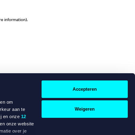
re information)
.
Accepteren
 en om
Weigeren
rkeur aan te
ij en onze
12
ten onze website
matie over je