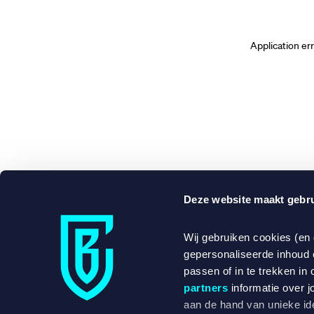
Application er
Deze website maakt gebru
Wij gebruiken cookies (en
gepersonaliseerde inhoud 
passen of in te trekken in 
partners
informatie over j
aan de hand van unieke ide