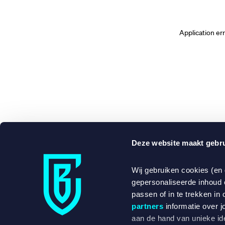
Application er
Deze website maakt gebru
Wij gebruiken cookies (en
gepersonaliseerde inhoud 
passen of in te trekken in 
partners
informatie over j
aan de hand van unieke ide