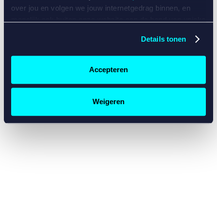
console for more information)
.
over jou en volgen we jouw internetgedrag binnen, en
mogelijk ook buiten onze website aan de hand van unieke
identificatoren, zoals je IP-adres, je Betcity-account
Details tonen
nummer, informatie over je browser, je apparaat of je
besturingssysteem. Wij bouwen zo jouw persoonlijke
profiel op. Hiermee passen wij onze website en
Accepteren
communicatie aan op jouw voorkeuren. Ook kunnen we
zo gerichte advertenties laten zien op basis van jouw
recente internetgedrag. Specifiek gebruiken wij en onze
Weigeren
partners de data voor de volgende doeleinden:
Advertentie- en contentmeting, inzichten in het publiek
en in productontwikkeling;
Gepersonaliseerde content;
Gepersonaliseerde advertenties;
Sociale media functionaliteit.
Lees hierover meer in
ons
cookiebeleid
en
privacybeleid
.