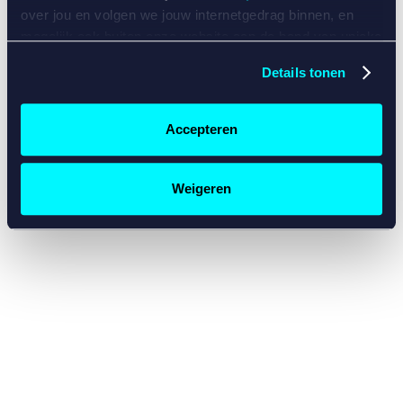
console for more information)
.
over jou en volgen we jouw internetgedrag binnen, en
mogelijk ook buiten onze website aan de hand van unieke
identificatoren, zoals je IP-adres, je Betcity-account
Details tonen
nummer, informatie over je browser, je apparaat of je
besturingssysteem. Wij bouwen zo jouw persoonlijke
profiel op. Hiermee passen wij onze website en
Accepteren
communicatie aan op jouw voorkeuren. Ook kunnen we
zo gerichte advertenties laten zien op basis van jouw
recente internetgedrag. Specifiek gebruiken wij en onze
Weigeren
partners de data voor de volgende doeleinden:
Advertentie- en contentmeting, inzichten in het publiek
en in productontwikkeling;
Gepersonaliseerde content;
Gepersonaliseerde advertenties;
Sociale media functionaliteit.
Lees hierover meer in
ons
cookiebeleid
en
privacybeleid
.