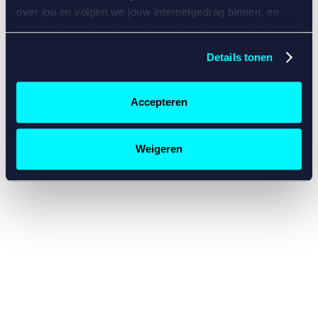
console for more information)
.
over jou en volgen we jouw internetgedrag binnen, en
mogelijk ook buiten onze website aan de hand van unieke
identificatoren, zoals je IP-adres, je Betcity-account
Details tonen
nummer, informatie over je browser, je apparaat of je
besturingssysteem. Wij bouwen zo jouw persoonlijke
profiel op. Hiermee passen wij onze website en
Accepteren
communicatie aan op jouw voorkeuren. Ook kunnen we
zo gerichte advertenties laten zien op basis van jouw
recente internetgedrag. Specifiek gebruiken wij en onze
Weigeren
partners de data voor de volgende doeleinden:
Advertentie- en contentmeting, inzichten in het publiek
en in productontwikkeling;
Gepersonaliseerde content;
Gepersonaliseerde advertenties;
Sociale media functionaliteit.
Lees hierover meer in
ons
cookiebeleid
en
privacybeleid
.