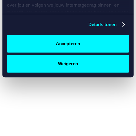
console for more information)
.
over jou en volgen we jouw internetgedrag binnen, en
mogelijk ook buiten onze website aan de hand van unieke
identificatoren, zoals je IP-adres, je Betcity-account
Details tonen
nummer, informatie over je browser, je apparaat of je
besturingssysteem. Wij bouwen zo jouw persoonlijke
profiel op. Hiermee passen wij onze website en
Accepteren
communicatie aan op jouw voorkeuren. Ook kunnen we
zo gerichte advertenties laten zien op basis van jouw
recente internetgedrag. Specifiek gebruiken wij en onze
Weigeren
partners de data voor de volgende doeleinden:
Advertentie- en contentmeting, inzichten in het publiek
en in productontwikkeling;
Gepersonaliseerde content;
Gepersonaliseerde advertenties;
Sociale media functionaliteit.
Lees hierover meer in
ons
cookiebeleid
en
privacybeleid
.