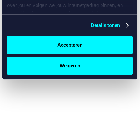
console for more information)
.
over jou en volgen we jouw internetgedrag binnen, en
mogelijk ook buiten onze website aan de hand van unieke
identificatoren, zoals je IP-adres, je Betcity-account
Details tonen
nummer, informatie over je browser, je apparaat of je
besturingssysteem. Wij bouwen zo jouw persoonlijke
profiel op. Hiermee passen wij onze website en
Accepteren
communicatie aan op jouw voorkeuren. Ook kunnen we
zo gerichte advertenties laten zien op basis van jouw
recente internetgedrag. Specifiek gebruiken wij en onze
Weigeren
partners de data voor de volgende doeleinden:
Advertentie- en contentmeting, inzichten in het publiek
en in productontwikkeling;
Gepersonaliseerde content;
Gepersonaliseerde advertenties;
Sociale media functionaliteit.
Lees hierover meer in
ons
cookiebeleid
en
privacybeleid
.