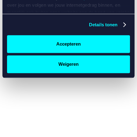
console for more information)
.
over jou en volgen we jouw internetgedrag binnen, en
mogelijk ook buiten onze website aan de hand van unieke
identificatoren, zoals je IP-adres, je Betcity-account
Details tonen
nummer, informatie over je browser, je apparaat of je
besturingssysteem. Wij bouwen zo jouw persoonlijke
profiel op. Hiermee passen wij onze website en
Accepteren
communicatie aan op jouw voorkeuren. Ook kunnen we
zo gerichte advertenties laten zien op basis van jouw
recente internetgedrag. Specifiek gebruiken wij en onze
Weigeren
partners de data voor de volgende doeleinden:
Advertentie- en contentmeting, inzichten in het publiek
en in productontwikkeling;
Gepersonaliseerde content;
Gepersonaliseerde advertenties;
Sociale media functionaliteit.
Lees hierover meer in
ons
cookiebeleid
en
privacybeleid
.