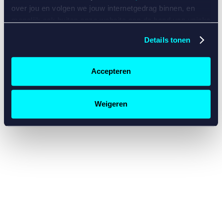
console for more information)
.
over jou en volgen we jouw internetgedrag binnen, en
mogelijk ook buiten onze website aan de hand van unieke
identificatoren, zoals je IP-adres, je Betcity-account
Details tonen
nummer, informatie over je browser, je apparaat of je
besturingssysteem. Wij bouwen zo jouw persoonlijke
profiel op. Hiermee passen wij onze website en
Accepteren
communicatie aan op jouw voorkeuren. Ook kunnen we
zo gerichte advertenties laten zien op basis van jouw
recente internetgedrag. Specifiek gebruiken wij en onze
Weigeren
partners de data voor de volgende doeleinden:
Advertentie- en contentmeting, inzichten in het publiek
en in productontwikkeling;
Gepersonaliseerde content;
Gepersonaliseerde advertenties;
Sociale media functionaliteit.
Lees hierover meer in
ons
cookiebeleid
en
privacybeleid
.