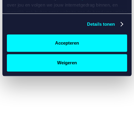
console for more information)
.
over jou en volgen we jouw internetgedrag binnen, en
mogelijk ook buiten onze website aan de hand van unieke
identificatoren, zoals je IP-adres, je Betcity-account
Details tonen
nummer, informatie over je browser, je apparaat of je
besturingssysteem. Wij bouwen zo jouw persoonlijke
profiel op. Hiermee passen wij onze website en
Accepteren
communicatie aan op jouw voorkeuren. Ook kunnen we
zo gerichte advertenties laten zien op basis van jouw
recente internetgedrag. Specifiek gebruiken wij en onze
Weigeren
partners de data voor de volgende doeleinden:
Advertentie- en contentmeting, inzichten in het publiek
en in productontwikkeling;
Gepersonaliseerde content;
Gepersonaliseerde advertenties;
Sociale media functionaliteit.
Lees hierover meer in
ons
cookiebeleid
en
privacybeleid
.