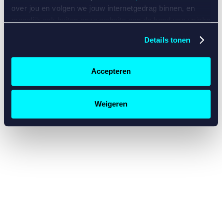
console for more information)
.
over jou en volgen we jouw internetgedrag binnen, en
mogelijk ook buiten onze website aan de hand van unieke
identificatoren, zoals je IP-adres, je Betcity-account
Details tonen
nummer, informatie over je browser, je apparaat of je
besturingssysteem. Wij bouwen zo jouw persoonlijke
profiel op. Hiermee passen wij onze website en
Accepteren
communicatie aan op jouw voorkeuren. Ook kunnen we
zo gerichte advertenties laten zien op basis van jouw
recente internetgedrag. Specifiek gebruiken wij en onze
Weigeren
partners de data voor de volgende doeleinden:
Advertentie- en contentmeting, inzichten in het publiek
en in productontwikkeling;
Gepersonaliseerde content;
Gepersonaliseerde advertenties;
Sociale media functionaliteit.
Lees hierover meer in
ons
cookiebeleid
en
privacybeleid
.