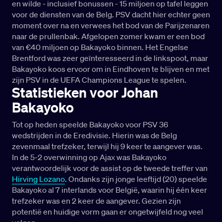
en wilde - inclusief bonussen - 15 miljoen op tafel leggen
voor de diensten van de Belg. PSV dacht hier echter geen
moment over na en verwees het bod van de Parijzenaren
naar de prullenbak. Afgelopen zomer kwam er een bod
van €40 miljoen op Bakayoko binnen. Het Engelse
Brentford was zeer geïnteresseerd in de linkspoot, maar
Bakayoko koos ervoor om in Eindhoven te blijven en met
zijn PSV in de UEFA Champions League te spelen.
Statistieken voor Johan
Bakayoko
Tot op heden speelde Bakayoko voor PSV 36
wedstrijden in de Eredivisie. Hierin was de Belg
zevenmaal trefzeker, terwijl hij 9 keer te aangever was.
In de 5-2 overwinning op Ajax was Bakayoko
verantwoordelijk voor de assist op de tweede treffer van
Hirving Lozano
. Ondanks zijn jonge leeftijd (20) speelde
Bakayoko al 7 interlands voor België, waarin hij één keer
trefzeker was en 2 keer de aangever. Gezien zijn
potentië en huidige vorm gaan er ongetwijfeld nog veel