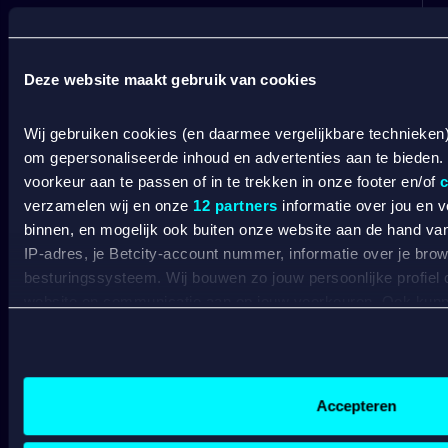
SPORTSBOOK
Wedden op sport
S
Deze website maakt gebruik van cookies
Wedden op voetbal
G
Wedden op Eredivisie
C
Wedden op Ajax
L
Wij gebruiken cookies (en daarmee vergelijkbare technieken
Wedden op PSV
B
om gepersonaliseerde inhoud en advertenties aan te bieden.
Wedden op Feyenoord
B
voorkeur aan te passen of in te trekken in onze footer en/of
c
verzamelen wij en onze
12 partners
informatie over jou en 
CASINO
binnen, en mogelijk ook buiten onze website aan de hand van 
IP-adres, je Betcity-account nummer, informatie over je brows
Online casino
besturingssysteem. Wij bouwen zo jouw persoonlijke profiel
Online gokken
website en communicatie aan op jouw voorkeuren. Ook kunne
Live casino
laten zien op basis van jouw recente internetgedrag. Specifi
C
Live roulette
de data voor de volgende doeleinden:
C
Live blackjack
Advertentie- en contentmeting, inzichten in het publiek en
C
Gokkasten
Gepersonaliseerde content;
V
Accepteren
Gepersonaliseerde advertenties;
B
Sociale media functionaliteit.
A