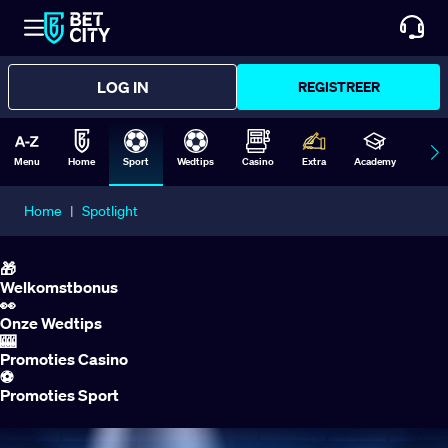
LOG IN
REGISTREER
Menu
Home
Sport
Wedtips
Casino
Extra
Academy
Form
Home
|
Spotlight