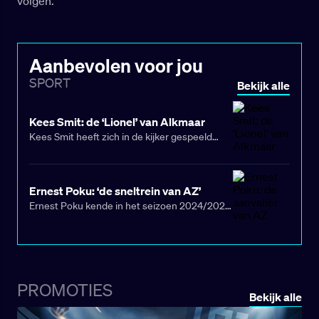
volgen.
Aanbevolen voor jou
SPORT
Bekijk alle
Kees Smit: de ‘Lionel’ van Alkmaar
Kees Smit heeft zich in de kijker gespeeld
tijdens het EK onder 19! De middenvelder van
AZ maakte indruk in elke wedstrijd van het
toernooi en groeide uit tot een onmisbare
Ernest Poku: ‘de sneltrein van AZ’
kracht. Zijn sterke optreden bleef niet
Ernest Poku kende in het seizoen 2024/2025
onopgemerkt: volgens geruchten zouden
zijn definitieve doorbraak bij AZ. De pijlsnelle
onder meer Ajax en Real Madrid al
vleugelaanvaller ontwikkelde zich tot vaste
geïnformeerd hebben naar de spelmaker.
waarde in het elftal van de Alkmaarders. Zijn
Hoog tijd dus om Kees Smit in de
sterke prestaties bleven niet onopgemerkt,
schijnwerpers te zetten!
want hij werd beloond met een plek in de
PROMOTIES
Bekijk alle
selectie van Jong Oranje voor het EK.