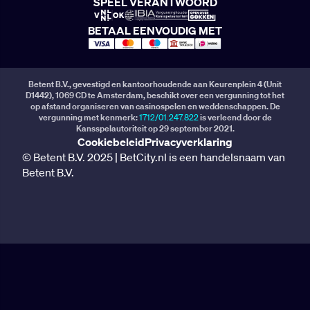
SPEEL VERANTWOORD
BETAAL EENVOUDIG MET
Betent B.V., gevestigd en kantoorhoudende aan Keurenplein 4 (Unit
D1442), 1069 CD te Amsterdam, beschikt over een vergunning tot het
op afstand organiseren van casinospelen en weddenschappen. De
vergunning met kenmerk:
1712/01.247.822
is verleend door de
Kansspelautoriteit op 29 september 2021.
Cookiebeleid
Privacyverklaring
© Betent B.V. 2025 | BetCity.nl is een handelsnaam van
Betent B.V.