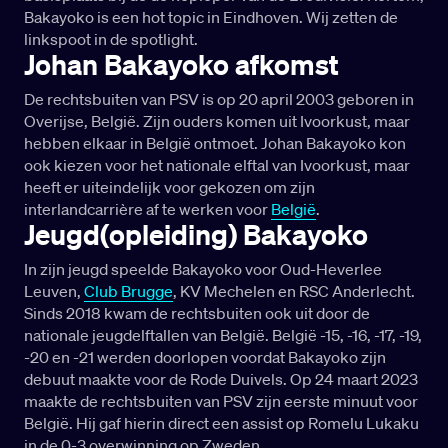
Bakayoko is een hot topic in Eindhoven. Wij zetten de
linkspoot in de spotlight.
Johan Bakayoko afkomst
De rechtsbuiten van PSV is op 20 april 2003 geboren in
Overijse, België. Zijn ouders komen uit Ivoorkust, maar
hebben elkaar in België ontmoet. Johan Bakayoko kon
ook kiezen voor het nationale elftal van Ivoorkust, maar
heeft er uiteindelijk voor gekozen om zijn
interlandcarrière af te werken voor
België
.
Jeugd(opleiding) Bakayoko
In zijn jeugd speelde Bakayoko voor Oud-Heverlee
Leuven,
Club Brugge
, KV Mechelen en RSC Anderlecht.
Sinds 2018 kwam de rechtsbuiten ook uit door de
nationale jeugdelftallen van België. België -15, -16, -17, -19,
-20 en -21 werden doorlopen voordat Bakayoko zijn
debuut maakte voor de Rode Duivels. Op 24 maart 2023
maakte de rechtsbuiten van PSV zijn eerste minuut voor
België. Hij gaf hierin direct een assist op Romelu Lukaku
in de 0-3 overwinning op Zweden.