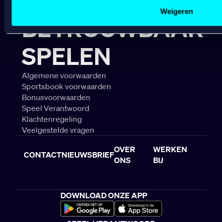
Lees hierover meer in ons
cookiebeleid
en
privacybeleid
.
Weigeren
BETROUWBAAR
SPELEN
Algemene voorwaarden
Sportsbook voorwaarden
Bonusvoorwaarden
Speel Verantwoord
Klachtenregeling
Veelgestelde vragen
OVER
WERKEN
CONTACT
NIEUWSBRIEF
ONS
BIJ
DOWNLOAD ONZE APP