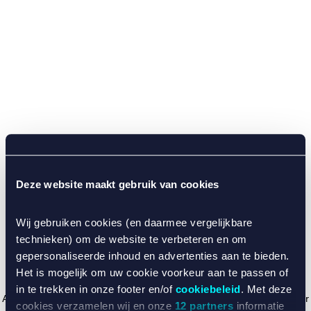
Deze website maakt gebruik van cookies
Wij gebruiken cookies (en daarmee vergelijkbare
technieken) om de website te verbeteren en om
gepersonaliseerde inhoud en advertenties aan te bieden.
Het is mogelijk om uw cookie voorkeur aan te passen of
in te trekken in onze footer en/of
cookiebeleid
. Met deze
Application error: a client-side exception has occurred (see the browser
cookies verzamelen wij en onze
12 partners
informatie