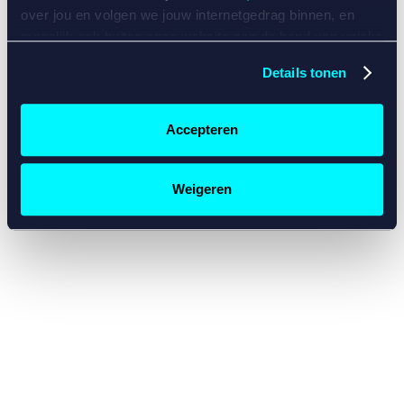
console for more information)
.
over jou en volgen we jouw internetgedrag binnen, en
mogelijk ook buiten onze website aan de hand van unieke
identificatoren, zoals je IP-adres, je Betcity-account
Details tonen
nummer, informatie over je browser, je apparaat of je
besturingssysteem. Wij bouwen zo jouw persoonlijke
profiel op. Hiermee passen wij onze website en
Accepteren
communicatie aan op jouw voorkeuren. Ook kunnen we
zo gerichte advertenties laten zien op basis van jouw
recente internetgedrag. Specifiek gebruiken wij en onze
Weigeren
partners de data voor de volgende doeleinden:
Advertentie- en contentmeting, inzichten in het publiek
en in productontwikkeling;
Gepersonaliseerde content;
Gepersonaliseerde advertenties;
Sociale media functionaliteit.
Lees hierover meer in
ons
cookiebeleid
en
privacybeleid
.