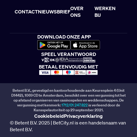
OVER
WERKEN
CONTACT
NIEUWSBRIEF
ONS
BIJ
DOWNLOAD ONZE APP
SPEEL VERANTWOORD
BETAAL EENVOUDIG MET
Betent B.V., gevestigd en kantoorhoudende aan Keurenplein 4 (Unit
D1442), 1069 CD te Amsterdam, beschikt over een vergunning tot het
op afstand organiseren van casinospelen en weddenschappen. De
vergunning met kenmerk:
1712/01.247.822
is verleend door de
Kansspelautoriteit op 29 september 2021.
Cookiebeleid
Privacyverklaring
© Betent B.V. 2025 | BetCity.nl is een handelsnaam van
Betent B.V.