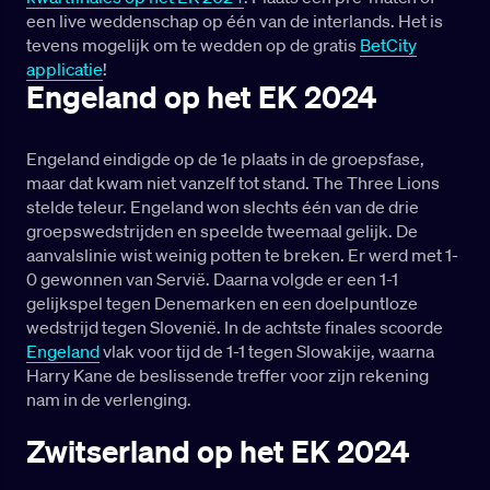
een live weddenschap op één van de interlands. Het is
tevens mogelijk om te wedden op de gratis
BetCity
applicatie
!
Engeland op het EK 2024
Engeland eindigde op de 1e plaats in de groepsfase,
maar dat kwam niet vanzelf tot stand. The Three Lions
stelde teleur. Engeland won slechts één van de drie
groepswedstrijden en speelde tweemaal gelijk. De
aanvalslinie wist weinig potten te breken. Er werd met 1-
0 gewonnen van Servië. Daarna volgde er een 1-1
gelijkspel tegen Denemarken en een doelpuntloze
wedstrijd tegen Slovenië. In de achtste finales scoorde
Engeland
vlak voor tijd de 1-1 tegen Slowakije, waarna
Harry Kane de beslissende treffer voor zijn rekening
nam in de verlenging.
Zwitserland op het EK 2024