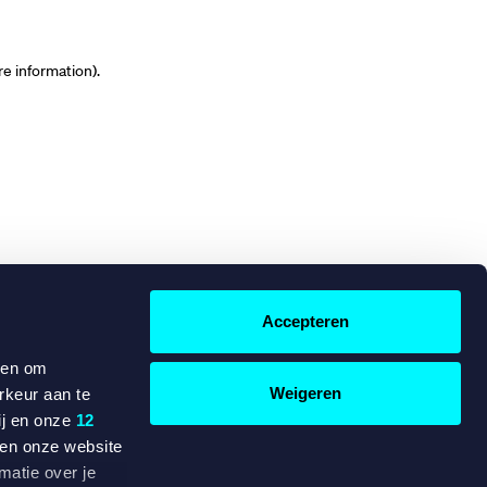
re information)
.
Accepteren
 en om
Weigeren
rkeur aan te
ij en onze
12
ten onze website
matie over je