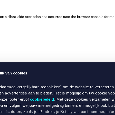
ror: a client-side exception has occurred (see the browser console for mo
ik van cookies
 daarmee vergelijkbare technieken) om de website te verbeteren
en advertenties aan te bieden. Het is mogelijk om uw cookie voo
onze footer en/of
cookiebeleid
. Met deze cookies verzamelen w
ou en volgen we jouw internetgedrag binnen, en mogelijk ook bui
ntificatoren, zoals je IP-adres, je Betcity-account nummer, infor