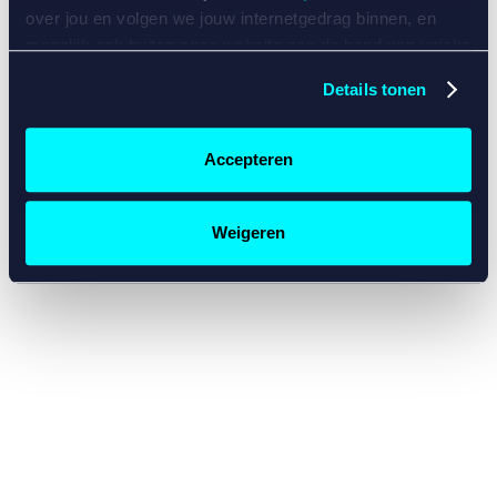
console for more information)
.
over jou en volgen we jouw internetgedrag binnen, en
mogelijk ook buiten onze website aan de hand van unieke
identificatoren, zoals je IP-adres, je Betcity-account
Details tonen
nummer, informatie over je browser, je apparaat of je
besturingssysteem. Wij bouwen zo jouw persoonlijke
profiel op. Hiermee passen wij onze website en
Accepteren
communicatie aan op jouw voorkeuren. Ook kunnen we
zo gerichte advertenties laten zien op basis van jouw
recente internetgedrag. Specifiek gebruiken wij en onze
Weigeren
partners de data voor de volgende doeleinden:
Advertentie- en contentmeting, inzichten in het publiek
en in productontwikkeling;
Gepersonaliseerde content;
Gepersonaliseerde advertenties;
Sociale media functionaliteit.
Lees hierover meer in
ons
cookiebeleid
en
privacybeleid
.