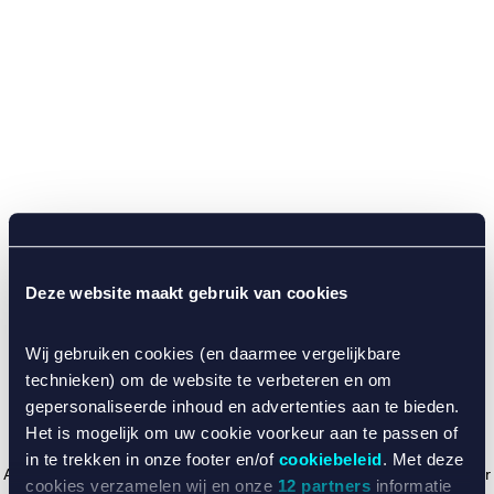
Deze website maakt gebruik van cookies
Wij gebruiken cookies (en daarmee vergelijkbare
technieken) om de website te verbeteren en om
gepersonaliseerde inhoud en advertenties aan te bieden.
Het is mogelijk om uw cookie voorkeur aan te passen of
in te trekken in onze footer en/of
cookiebeleid
. Met deze
Application error: a client-side exception has occurred (see the browser
cookies verzamelen wij en onze
12 partners
informatie