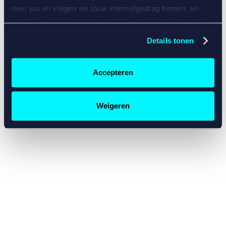
console for more information)
.
over jou en volgen we jouw internetgedrag binnen, en
mogelijk ook buiten onze website aan de hand van unieke
identificatoren, zoals je IP-adres, je Betcity-account
Details tonen
nummer, informatie over je browser, je apparaat of je
besturingssysteem. Wij bouwen zo jouw persoonlijke
profiel op. Hiermee passen wij onze website en
Accepteren
communicatie aan op jouw voorkeuren. Ook kunnen we
zo gerichte advertenties laten zien op basis van jouw
recente internetgedrag. Specifiek gebruiken wij en onze
Weigeren
partners de data voor de volgende doeleinden:
Advertentie- en contentmeting, inzichten in het publiek
en in productontwikkeling;
Gepersonaliseerde content;
Gepersonaliseerde advertenties;
Sociale media functionaliteit.
Lees hierover meer in
ons
cookiebeleid
en
privacybeleid
.