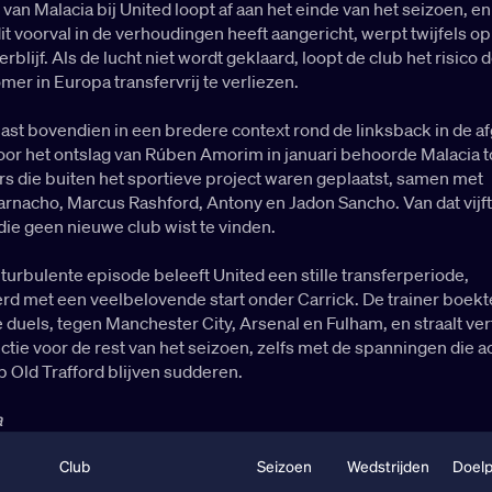
 van Malacia bij United loopt af aan het einde van het seizoen, en
it voorval in de verhoudingen heeft aangericht, werpt twijfels op
rblijf. Als de lucht niet wordt geklaard, loopt de club het risico 
r in Europa transfervrij te verliezen.
past bovendien in een bredere context rond de linksback in de a
or het ontslag van Rúben Amorim in januari behoorde Malacia t
s die buiten het sportieve project waren geplaatst, samen met
rnacho, Marcus Rashford, Antony en Jadon Sancho. Van dat vijft
 die geen nieuwe club wist te vinden.
urbulente episode beleeft United een stille transferperiode,
d met een veelbelovende start onder Carrick. De trainer boekt
e duels, tegen Manchester City, Arsenal en Fulham, en straalt v
lectie voor de rest van het seizoen, zelfs met de spanningen die a
 Old Trafford blijven sudderen.
a