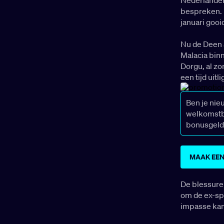
bespreken. 
januari gooi
Nu de Deen a
Malacia bin
Dorgu, al zo
een tijd uitl
Ben je nie
welkomstbo
bonusgeld
MAAK EEN
De blessure
om de ex-spe
impasse kan