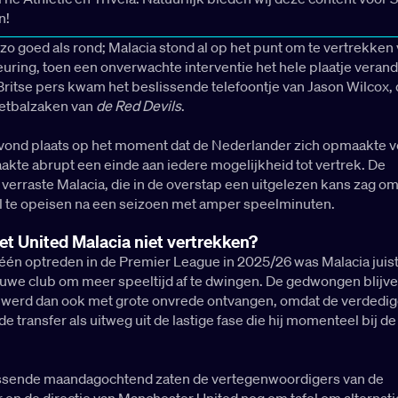
n!
zo goed als rond; Malacia stond al op het punt om te vertrekken 
ring, toen een onverwachte interventie het hele plaatje veran
ritse pers kwam het beslissende telefoontje van Jason Wilcox,
oetbalzaken van
de Red Devils
.
 vond plaats op het moment dat de Nederlander zich opmaakte vo
akte abrupt een einde aan iedere mogelijkheid tot vertrek. De
erraste Malacia, die in de overstap een uitgelezen kans zag o
l te opeisen na een seizoen met amper speelminuten.
et United Malacia niet vertrekken?
 één optreden in de Premier League in 2025/26 was Malacia juis
euwe club om meer speeltijd af te dwingen. De gedwongen blijv
d werd dan ook met grote onvrede ontvangen, omdat de verdedig
e transfer als uitweg uit de lastige fase die hij momenteel bij de
ssende maandagochtend zaten de vertegenwoordigers van de
en de directie van Manchester United nog om tafel om alternati