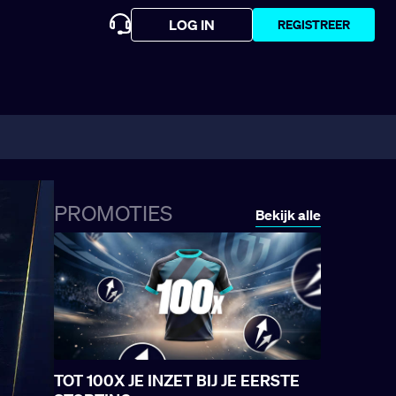
LOG IN
REGISTREER
PROMOTIES
Bekijk alle
TOT 100X JE INZET BIJ JE EERSTE