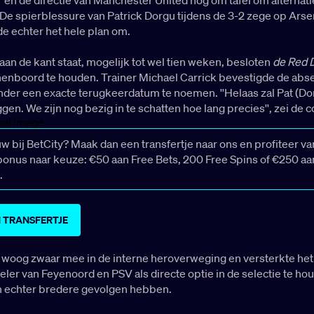
De spierblessure van Patrick Dorgu tijdens de 3-2 zege op Arse
de echter het hele plan om.
an de kant staat, mogelijk tot wel tien weken, besloten
de Red 
nenboord te houden. Trainer Michael Carrick bevestigde de abse
nder een exacte terugkeerdatum te noemen. ''Helaas zal Pat (Do
iggen. We zijn nog bezig in te schatten hoe lang precies'', zei de 
uw bij BetCity? Maak dan een transfertje naar ons en profiteer v
nus naar keuze: €50 aan Free Bets, 200 Free Spins of €250 aa
.
 TRANSFERTJE
 woog zwaar mee in de interne heroverweging en versterkte het 
ler van Feyenoord en PSV als directe optie in de selectie te ho
 echter bredere gevolgen hebben.