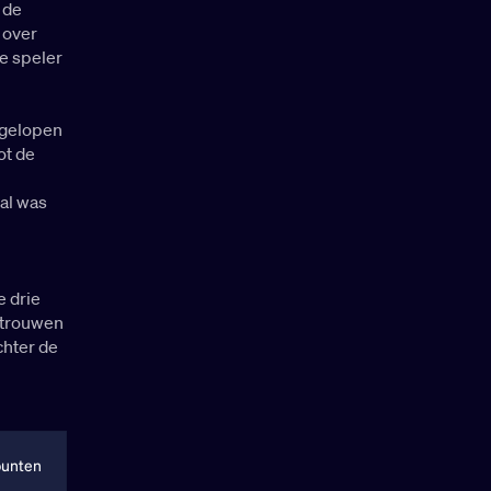
 de
 over
de speler
fgelopen
ot de
al was
e drie
ertrouwen
chter de