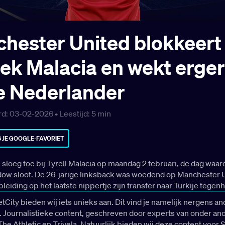
hester United blokkeert
rek Malacia en wekt erger
de Nederlander
d: 03-02-2026 •
Leestijd:
5
min
 JE GOOGLE-FAVORIET
e sloeg toe bij Tyrell Malacia op maandag 2 februari, de dag waa
dow sloot. De 26-jarige linksback was woedend op Manchester 
bleiding op het laatste nippertje zijn transfer naar Turkije tegenh
tCity bieden wij iets unieks aan. Dit vind je namelijk nergens an
 Journalistieke content, geschreven door experts van onder an
The Athletic en Trivela. Natuurlijk bieden wij deze content voor