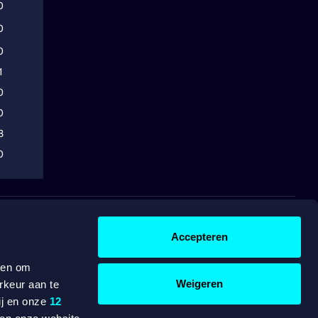
RD
Accepteren
B
BETROUWBAA
 en om
ITY
SPELEN
Weigeren
rkeur aan te
ij en onze
12