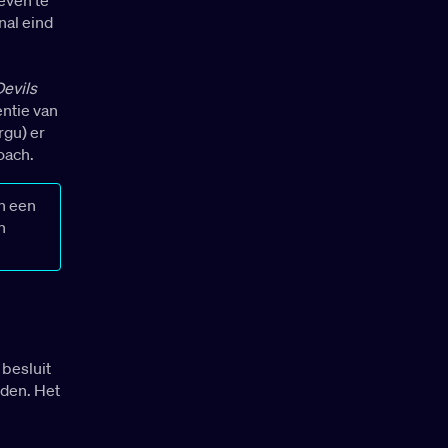
nal eind
Devils
ntie van
rgu) er
coach.
an een
n
besluit
uden. Het