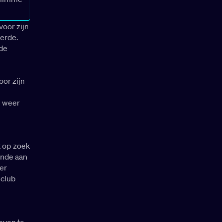
voor zijn
derde.
 de
or zijn
m weer
t op zoek
ende aan
er
 club
even te