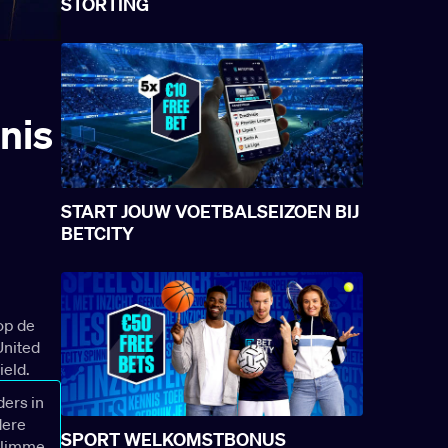
STORTING
nis
START JOUW VOETBALSEIZOEN BIJ
BETCITY
rop de
United
ield.
ders in
dere
SPORT WELKOMSTBONUS
 Slimme