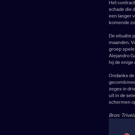
Het contract
schade die d
een langer ve
komende zome
De situatie 
maanden. Vo
groep speler
Alejandro Ga
hij de enige
Ondanks de t
gecombineer
zeges in dri
uit in de se
schermen op
Bron: Trivel