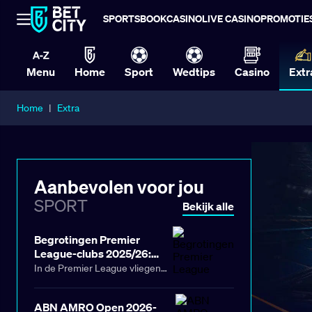
SPORTSBOOK
CASINO
LIVE CASINO
PROMOTIE
Menu
Home
Sport
Wedtips
Casino
Extr
Home
|
Extra
Aanbevolen voor jou
SPORT
Bekijk alle
Begrotingen Premier
League-clubs 2025/26:
ontdek ze op Club BetCity
In de Premier League vliegen
de miljoenen over de toonbank.
Sterker nog, de begrotingen
ABN AMRO Open 2026-