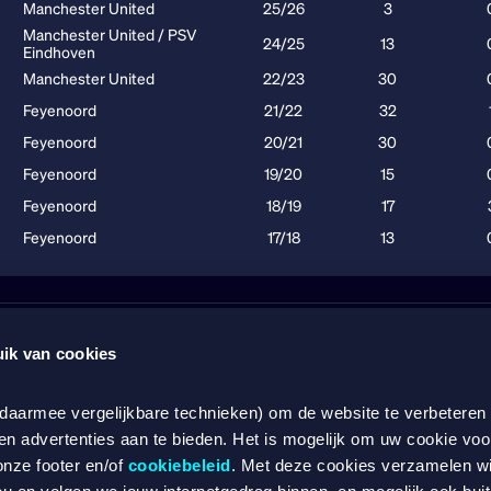
Wat kost gokken jou? Stop op tijd. 18+
SPEEL VERANTWOO
ik van cookies
LAIRE
CASINO
CLU
 daarmee vergelijkbare technieken) om de website te verbeteren
LEN
BETC
Online casino
en advertenties aan te bieden. Het is mogelijk om uw cookie voo
Online gokken
onze footer en/of
cookiebeleid
. Met deze cookies verzamelen w
Live casino