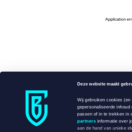
Application er
Deze website maakt gebru
Wij gebruiken cookies (en
gepersonaliseerde inhoud 
passen of in te trekken in 
partners
informatie over j
aan de hand van unieke ide