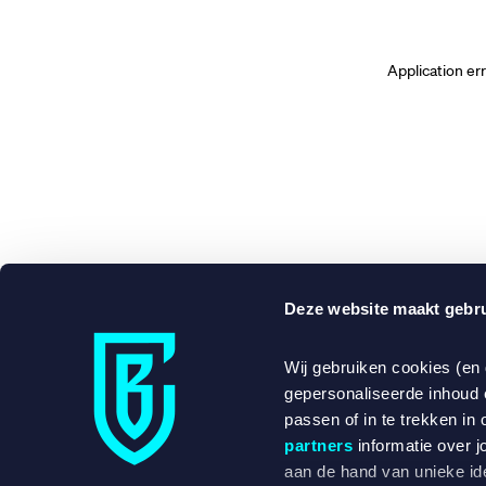
Application er
Deze website maakt gebru
Wij gebruiken cookies (en
gepersonaliseerde inhoud 
passen of in te trekken in 
partners
informatie over j
aan de hand van unieke ide