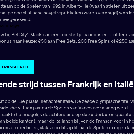
am op de Spelen van 1992 in Albertville (waarin atleten uit ze
rmalige socialistische sovjetrepublieken waren verenigd) worde
k meegerekend.
uw bij BetCity? Maak dan een transfertje naar ons en profiteer v
nus naar keuze: €50 aan Free Bets, 200 Free Spins of €250 aa
.
 TRANSFERTJE
de strijd tussen Frankrijk en Italië
at op de 13e plaats, net achter Italië. De zesde olympische titel v
ade, die vijftien jaar na de Spelen van Vancouver alsnog werd
aakte het mogelijk de achterstand op de zuiderburen qua titel
n beide kanten), maar de Italianen blijven de Fransen voor in he
bronzen medailles, vlak voordat zij dit jaar de Spelen in eigen lan
 Met 45 gouden medailles in zijn geschiedenis staat Finland niet