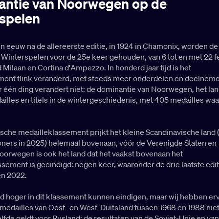
ntie van Noorwegen op de
spelen
 eeuw na de allereerste editie, in 1924 in Chamonix, worden de
Winterspelen voor de 25e keer gehouden, van 6 tot en met 22 f
nd Milaan en Cortina d'Ampezzo. In honderd jaar tijd is het
ent flink veranderd, met steeds meer onderdelen en deelnem
r één ding verandert niet: de dominantie van Noorwegen, het la
illes en titels in de wintergeschiedenis, met 405 medailles wa
rische medailleklassement prijkt het kleine Scandinavische land 
oners in 2025) helemaal bovenaan, vóór de Verenigde Staten en
oorwegen is ook het land dat het vaakst bovenaan het
sement is geëindigd: negen keer, waaronder de drie laatste edit
en 2022.
ad hoger in dit klassement kunnen eindigen, maar wij hebben er
medailles van Oost- en West-Duitsland tussen 1968 en 1988 niet
elfde geldt voor Rusland: de resultaten van de Sovjet-Unie en van