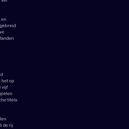
a en
tgebreid
we
 landen
nd
t het op
vijf
 Spelen
he titels
len
 de rij