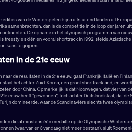
e edities van de Winterspelen bijna uitsluitend landen uit Europ
ka samenbrachten, dan is de competitie in de loop der jaren ui
 continenten. De opname in het olympisch programma van nieu
ls freestyle skiën en vooral shorttrack in 1992, stelde Aziatische
hun kans te grijpen.
aten in de 21e eeuw
n naar de resultaten in de 21e eeuw, gaat Frankrijk Italië en Finla
r staat het achter Zuid-Korea, een groot shorttrackland, en word
zeten door China. Opmerkelijk is dat Noorwegen, dat vier van de 
e 21e eeuw heeft “gewonnen”, toch achter Duitsland staat, dat de
Turijn domineerde, waar de Scandinaviërs slechts twee olympisc
anden die al minstens één medaille op de Olympische Winterspe
nnen (waarvan er 6 vandaag niet meer bestaan), sluit Roemenië