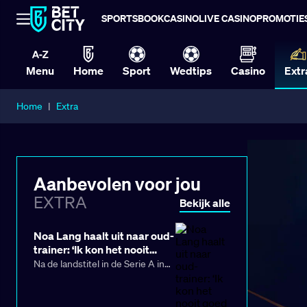
SPORTSBOOK
CASINO
LIVE CASINO
PROMOTIE
Menu
Home
Sport
Wedtips
Casino
Extr
Home
|
Extra
Aanbevolen voor jou
EXTRA
Bekijk alle
Noa Lang haalt uit naar oud-
trainer: ‘Ik kon het nooit
goed vinden met Conte'
Na de landstitel in de Serie A in
2024/25 trok Napoli alles uit de
kast op de transfermarkt om de