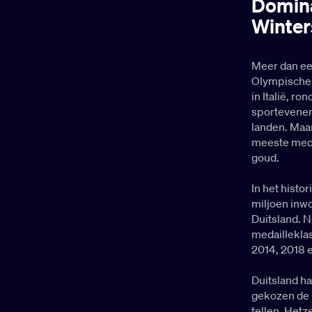
Domina
Winter
Meer dan een
Olympische 
in Italië, ro
sportevenem
landen. Maa
meeste meda
goud.
In het histo
miljoen inw
Duitsland. N
medailleklas
2014, 2018 
Duitsland h
gekozen de 
tellen. Hetz