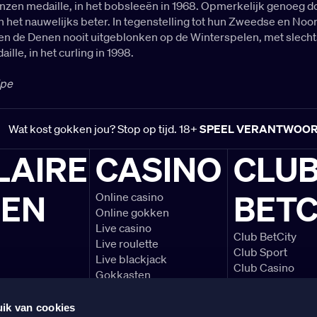
nzen medaille, in het bobsleeën in 1968. Opmerkelijk genoeg d
het nauwelijks beter. In tegenstelling tot hun Zweedse en Noo
n de Denen nooit uitgeblonken op de Winterspelen, met slecht
ille, in het curling in 1998.
ipe
Wat kost gokken jou? Stop op tijd. 18+
SPEEL VERANTWOO
LAIRE
CASINO
CLU
LEN
BETC
Online casino
Online gokken
Live casino
Club BetCity
Live roulette
Club Sport
Live blackjack
Club Casino
Gokkasten
Voetbal voorbe
Blackjack spelre
ik van cookies
Alles over de Ere