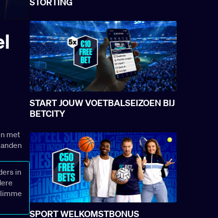
STORTING
el
START JOUW VOETBALSEIZOEN BIJ
BETCITY
en met
 landen
ders in
dere
 Slimme
SPORT WELKOMSTBONUS