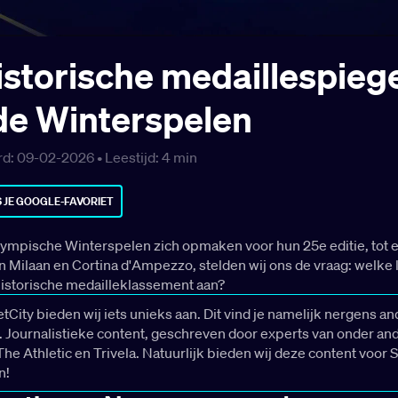
istorische medaillespieg
de Winterspelen
d: 09-02-2026 •
Leestijd:
4
min
 JE GOOGLE-FAVORIET
Olympische Winterspelen zich opmaken voor hun 25e editie, tot 
in Milaan en Cortina d'Ampezzo, stelden wij ons de vraag: welke
historische medailleklassement aan?
tCity bieden wij iets unieks aan. Dit vind je namelijk nergens an
 Journalistieke content, geschreven door experts van onder an
The Athletic en Trivela. Natuurlijk bieden wij deze content voor
n!