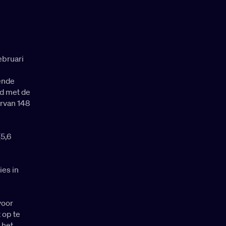
ebruari
ende
nd met de
arvan 148
(5,6
ies in
voor
 op te
 het