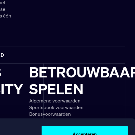
oet
rse
s één
RD
B
BETROUWBAA
ITY
SPELEN
Algemene voorwaarden
Sportsbook voorwaarden
Bonusvoorwaarden
schouwingen
Speel Verantwoord
gels & uitleg
Klachtenregeling
divisie
Veelgestelde vragen
Accepteren