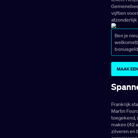
Gemenebestte
vijftien voo
afzonderlij
Ben je nie
welkomstbo
bonusgeld
MAAK EEN
Spannen
Frankrijk sta
Martin Fourc
toegekend, m
maken (42 aa
zilveren en 
organiseren.