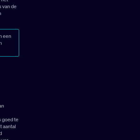
s van de
n
an een
n
an
s goed te
t aantal
d
 ver