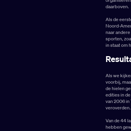
daarboven.
Als de eerst
Noord-Ameri
naar andere
sporten, zoa
in staat om 
Result
Als we kijke
voorbij, maa
de hielen ge
edities in d
van 2006 in 
veroverden.
Van de 44 l
hebben gewo