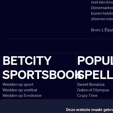
met één bro
Denemarken 
buren hebbe
zilveren meda
Bron:
L'Équ
BETCITY
POPU
SPORTSBOOK
SPEL
Wedden op sport
Sweet Bonanza
Wedden op voetbal
Gates of Olympus
Wedden op Eredivisie
Crazy Time
Wedden op Ajax
Lightning Roulette
Wedden op PSV
Big Bass Bonanza
Deze website maakt gebru
Wedden op Feyenoord
Book of Dead