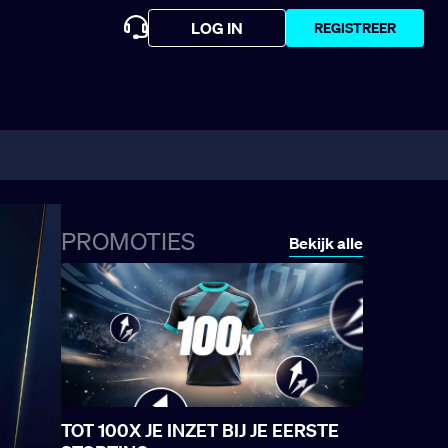
LOG IN
REGISTREER
PROMOTIES
Bekijk alle
TOT 100X JE INZET BIJ JE EERSTE