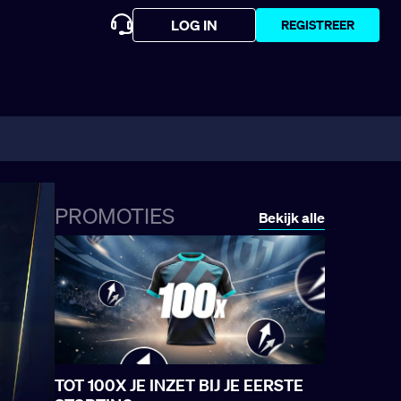
LOG IN
REGISTREER
PROMOTIES
Bekijk alle
TOT 100X JE INZET BIJ JE EERSTE