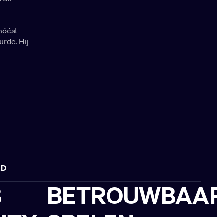
 móést
urde. Hij
RD
B
BETROUWBAA