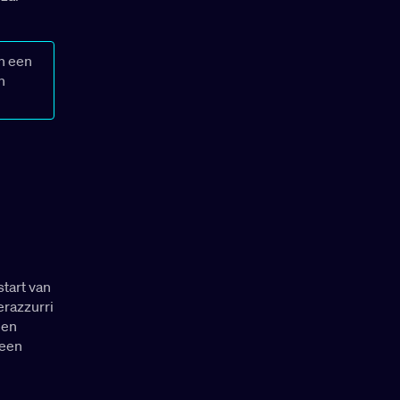
an een
n
tart van
erazzurri
een
 een