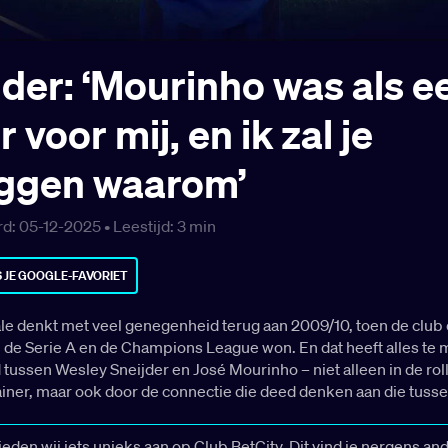
jder: ‘Mourinho was als e
 voor mij, en ik zal je
eggen waarom’
d: 05-12-2025 •
Leestijd:
3
min
 JE GOOGLE-FAVORIET
le denkt met veel genegenheid terug aan 2009/10, toen de club
, de Serie A en de Champions League won. En dat heeft alles te
tussen Wesley Sneijder en José Mourinho – niet alleen in de rol
ainer, maar ook door de connectie die deed denken aan die tuss
eden wij iets unieks aan op Club BetCity. Dit vind je nergens and