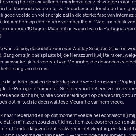
ho vroeg hoe de aanvallende middenvelder zich voelde in aanlo
d in het komende weekend. De Nederlandse ster stelde hem ger
ich goed voelde en vol energie zat in die sterke fase van Internazi
 trainer hem op een zekere vermoeidheid. “Nee, trainer, ik voe
p de nummer 10 tegen. Maar het antwoord van de Portugees verr
g.
de was Jessey, de oudste zoon van Wesley Sneijder, 2 jaar en wo
. Bang om zijn basisplaats bij de Nerazzurri kwijt te raken, wei
r aanvankelijk het voorstel van Mourinho, die desondanks blee
het belang van de reis.
 je dat je heen gaat en donderdagavond weer terugkomt. Vrijdag t
de de Portugese trainer uit. Sneijder vond het een vreemd voors
tekende dat hij bijna alle voorbereidingen op de wedstrijd zou 
 besloot hij toch te doen wat José Mourinho van hem vroeg.
k naar Nederland en op dat moment voelde het echt alsof hij mi
de dat ik mijn zoon zou zien, tijd met hem zou doorbrengen en d
men. Donderdagavond zat ik alweer in het vliegtuig, en ik dacht 
, wat hij voor mij gedaan heeft…” — vervolgde de nummer 10 va