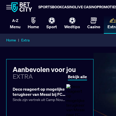
SPORTSBOOK
CASINO
LIVE CASINO
PROMOTIE
Menu
Home
Sport
Wedtips
Casino
Extr
Home
|
Extra
Aanbevolen voor jou
EXTRA
Bekijk alle
Deco reageert op mogelijke
terugkeer van Messi bij FC
Barcelona
Sinds zijn vertrek uit Camp Nou
in 2021 is de naam van Lionel
Messi onafgebroken met