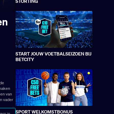
STORTING
en
START JOUW VOETBALSEIZOEN BIJ
BETCITY
 de
 maken
len van
en vader
SPORT WELKOMSTBONUS
ers in