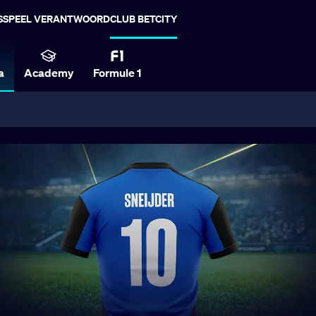
S
SPEEL VERANTWOORD
CLUB BETCITY
a
Academy
Formule 1