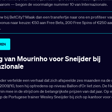
aarom — begon de voormalige nummer 10 van Internazionale.
uw bij BetCity? Maak dan een transfertje naar ons en profiteer v
nus naar keuze: €50 aan Free Bets, 200 Free Spins of €250 aa
.
REN
g van Mourinho voor Sneijder bij
azionale
er vertelde een verhaal dat zich afspeelde zes maanden na de s
2009/10, toen hij optredens op niveau Ballon d’Or liet zien. De N
n mee in de strijd om de belangrijkste prijzen van dat jaar. Op 
 de Portugese trainer Wesley Sneijder bij zich op kantoor voor