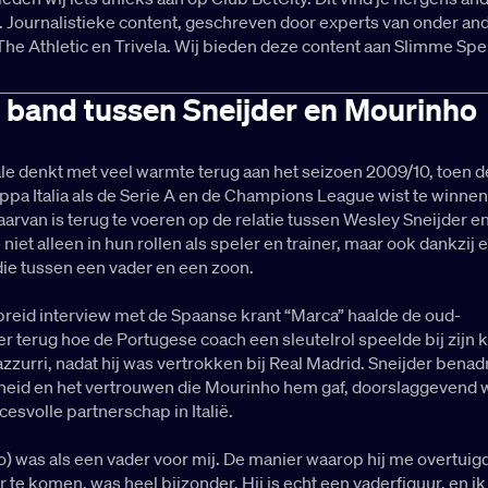
 Journalistieke content, geschreven door experts van onder an
The Athletic en Trivela. Wij bieden deze content aan Slimme Spe
 band tussen Sneijder en Mourinho
le denkt met veel warmte terug aan het seizoen 2009/10, toen d
pa Italia als de Serie A en de Champions League wist te winnen
aarvan is terug te voeren op de relatie tussen Wesley Sneijder e
iet alleen in hun rollen als speler en trainer, maar ook dankzij
die tussen een vader en een zoon.
breid interview met de Spaanse krant “Marca” haalde de oud-
 terug hoe de Portugese coach een sleutelrol speelde bij zijn 
zzurri, nadat hij was vertrokken bij Real Madrid. Sneijder benad
eid en het vertrouwen die Mourinho hem gaf, doorslaggevend 
cesvolle partnerschap in Italië.
 was als een vader voor mij. De manier waarop hij me overtuigd
r te komen, was heel bijzonder. Hij is echt een vaderfiguur, en ik