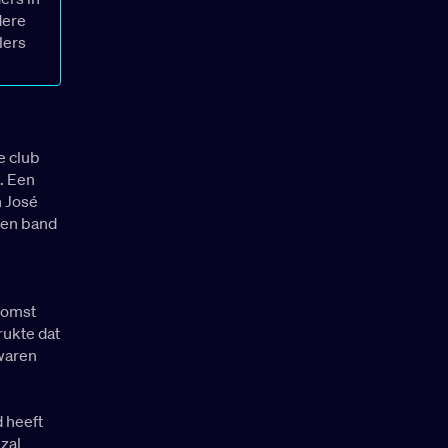
dere
lers
e club
. Een
n José
 een band
komst
rukte dat
waren
 heeft
 zal