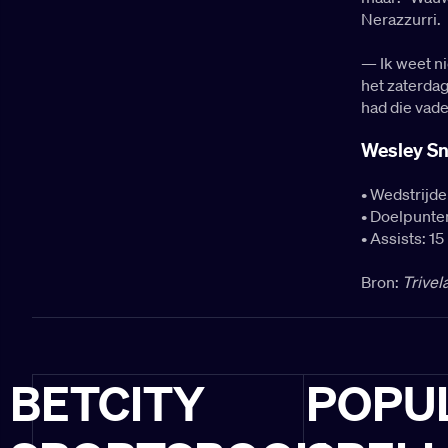
Nerazzurri.
— Ik weet ni
het zaterdag
had die vader
Wesley Sne
• Wedstrijde
• Doelpunte
• Assists: 15
Bron:
Trivel
BETCITY
POPU