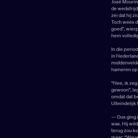
José Mourin
de wedstrij
zei dat hij z
Toch wees de
goed”, wier
hem volledi
In die perio
in Nederland
middenvelde
hameren op 
“Nee, ik zeg
gewoon”, leg
omdat dat be
Uiteindelijk
— Dus ging i
was. Hij wil
terug zou ko
maar: “Wauw