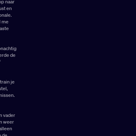
op naar
ust en
onale.
l me
aste
onachtig
gerde de
f
rain je
tel,
missen.
jn vader
an weer
alleen
n de