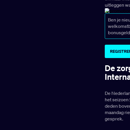
uitleggen w
Ben je nie
welkomstbo
bonusgeld
REGISTRE
De zor
Intern
De Nederland
het seizoen 
deden boveni
maandag riep
gesprek.