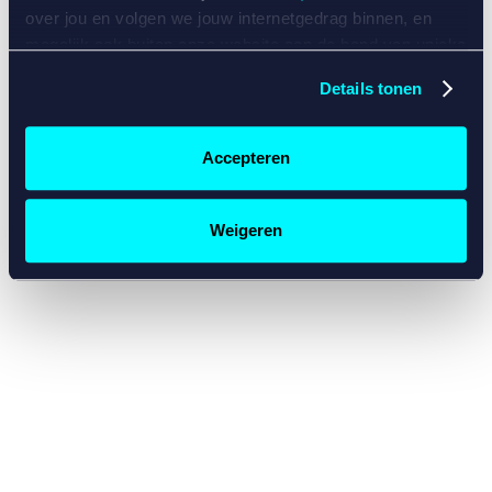
console for more information)
.
over jou en volgen we jouw internetgedrag binnen, en
mogelijk ook buiten onze website aan de hand van unieke
identificatoren, zoals je IP-adres, je Betcity-account
Details tonen
nummer, informatie over je browser, je apparaat of je
besturingssysteem. Wij bouwen zo jouw persoonlijke
profiel op. Hiermee passen wij onze website en
Accepteren
communicatie aan op jouw voorkeuren. Ook kunnen we
zo gerichte advertenties laten zien op basis van jouw
recente internetgedrag. Specifiek gebruiken wij en onze
Weigeren
partners de data voor de volgende doeleinden:
Advertentie- en contentmeting, inzichten in het publiek
en in productontwikkeling;
Gepersonaliseerde content;
Gepersonaliseerde advertenties;
Sociale media functionaliteit.
Lees hierover meer in
ons
cookiebeleid
en
privacybeleid
.