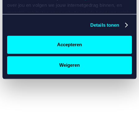
console for more information)
.
over jou en volgen we jouw internetgedrag binnen, en
mogelijk ook buiten onze website aan de hand van unieke
identificatoren, zoals je IP-adres, je Betcity-account
Details tonen
nummer, informatie over je browser, je apparaat of je
besturingssysteem. Wij bouwen zo jouw persoonlijke
profiel op. Hiermee passen wij onze website en
Accepteren
communicatie aan op jouw voorkeuren. Ook kunnen we
zo gerichte advertenties laten zien op basis van jouw
recente internetgedrag. Specifiek gebruiken wij en onze
Weigeren
partners de data voor de volgende doeleinden:
Advertentie- en contentmeting, inzichten in het publiek
en in productontwikkeling;
Gepersonaliseerde content;
Gepersonaliseerde advertenties;
Sociale media functionaliteit.
Lees hierover meer in
ons
cookiebeleid
en
privacybeleid
.