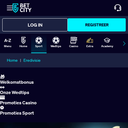
LOG IN
REGISTREER
Menu
Home
Sport
Wedtips
Casino
Extra
Academy
Form
Home
|
Eredivisie