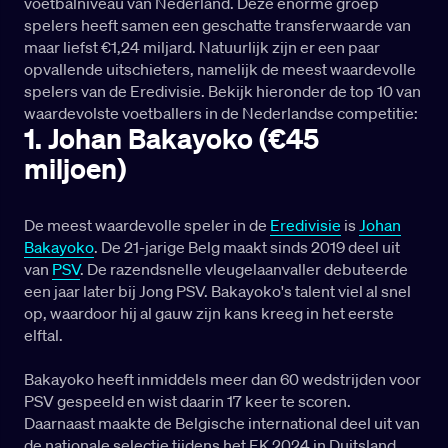
voetbalniveau van Nederland. Deze enorme groep
spelers heeft samen een geschatte transferwaarde van
maar liefst €1,24 miljard. Natuurlijk zijn er een paar
opvallende uitschieters, namelijk de meest waardevolle
spelers van de Eredivisie. Bekijk hieronder de top 10 van
waardevolste voetballers in de Nederlandse competitie:
1. Johan Bakayoko (€45
miljoen)
De meest waardevolle speler in de
Eredivisie
is
Johan
Bakayoko
. De 21-jarige Belg maakt sinds 2019 deel uit
van
PSV
. De razendsnelle vleugelaanvaller debuteerde
een jaar later bij Jong PSV. Bakayoko's talent viel al snel
op, waardoor hij al gauw zijn kans kreeg in het eerste
elftal.
Bakayoko heeft inmiddels meer dan 60 wedstrijden voor
PSV gespeeld en wist daarin 17 keer te scoren.
Daarnaast maakte de Belgische international deel uit van
de nationale selectie tijdens het EK 2024 in Duitsland.