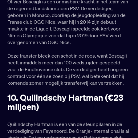
Olivier Boscagli is een onmisbare kracht in het team van
de regerend landskampioen PSV. De verdediger,
geboren in Monaco, doorliep de jeugdopleiding van de
Franse club OGC Nice, waar hij in 2014 zijn debuut
maakte in de Ligue 1. Boscagli speelde ook kort voor
Nîmes Olympique voordat hij in 2019 door PSV werd
overgenomen van OGC Nice.
Deze transfer bleek een schot in de roos, want Boscagli
heeft inmiddels meer dan 100 wedstrijden gespeeld
voor de Eindhovense club. De verdediger heeft nog een
contract voor één seizoen bij PSV, wat betekent dat hij
komende zomer mogelijk transfervrij kan vertrekken.
10. Quilindschy Hartman (€23
miljoen)
Quilindschy Hartman is een van de steunpilaren in de
verdediging van Feyenoord. De Oranje-international is al
sinds zijn 9e jaar verbonden aan de Rotterdamse club,