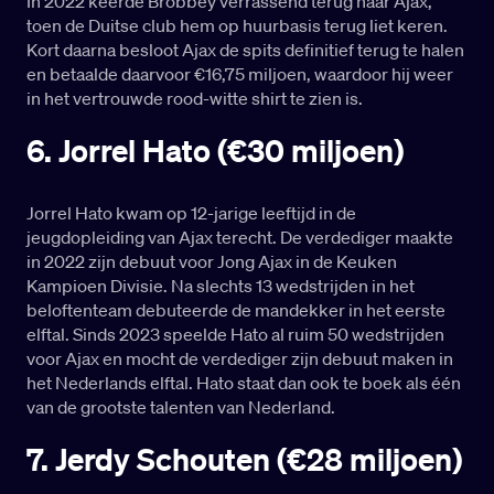
In 2022 keerde Brobbey verrassend terug naar Ajax,
toen de Duitse club hem op huurbasis terug liet keren.
Kort daarna besloot Ajax de spits definitief terug te halen
en betaalde daarvoor €16,75 miljoen, waardoor hij weer
in het vertrouwde rood-witte shirt te zien is.
6. Jorrel Hato (€30 miljoen)
Jorrel Hato kwam op 12-jarige leeftijd in de
jeugdopleiding van Ajax terecht. De verdediger maakte
in 2022 zijn debuut voor Jong Ajax in de Keuken
Kampioen Divisie. Na slechts 13 wedstrijden in het
beloftenteam debuteerde de mandekker in het eerste
elftal. Sinds 2023 speelde Hato al ruim 50 wedstrijden
voor Ajax en mocht de verdediger zijn debuut maken in
het Nederlands elftal. Hato staat dan ook te boek als één
van de grootste talenten van Nederland.
7. Jerdy Schouten (€28 miljoen)