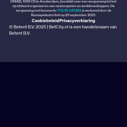
D1442), 1069 CD te Amsterdam, beschikt over een vergunning tot het
op afstand organiseren van casinospelen en weddenschappen. De
vergunning met kenmerk:
1712/01.247.822
is verleend door de
Kansspelautoriteit op 29 september 2021.
Cookiebeleid
Privacyverklaring
© Betent B.V. 2025 | BetCity.nl is een handelsnaam van
Betent B.V.