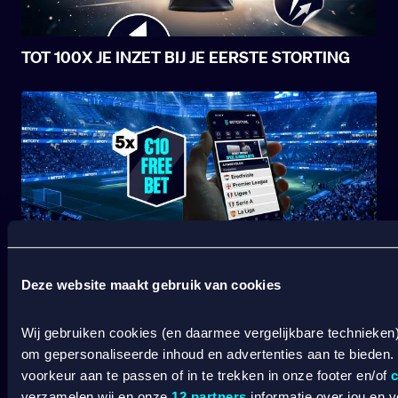
TOT 100X JE INZET BIJ JE EERSTE STORTING
START JOUW VOETBALSEIZOEN BIJ BETCITY
Deze website maakt gebruik van cookies
Wij gebruiken cookies (en daarmee vergelijkbare technieken
om gepersonaliseerde inhoud en advertenties aan te bieden.
voorkeur aan te passen of in te trekken in onze footer en/of
c
verzamelen wij en onze
12 partners
informatie over jou en 