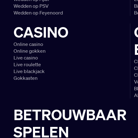
Wedden op PSV
B
Wedden op Feyenoord
B
CASINO
Online casino
Online gokken
Live casino
C
Live roulette
C
Live blackjack
C
Gokkasten
V
B
A
BETROUWBAAR
SPELEN