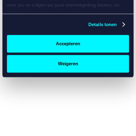
console for more information)
.
over jou en volgen we jouw internetgedrag binnen, en
mogelijk ook buiten onze website aan de hand van unieke
identificatoren, zoals je IP-adres, je Betcity-account
Details tonen
nummer, informatie over je browser, je apparaat of je
besturingssysteem. Wij bouwen zo jouw persoonlijke
profiel op. Hiermee passen wij onze website en
Accepteren
communicatie aan op jouw voorkeuren. Ook kunnen we
zo gerichte advertenties laten zien op basis van jouw
recente internetgedrag. Specifiek gebruiken wij en onze
Weigeren
partners de data voor de volgende doeleinden:
Advertentie- en contentmeting, inzichten in het publiek
en in productontwikkeling;
Gepersonaliseerde content;
Gepersonaliseerde advertenties;
Sociale media functionaliteit.
Lees hierover meer in
ons
cookiebeleid
en
privacybeleid
.