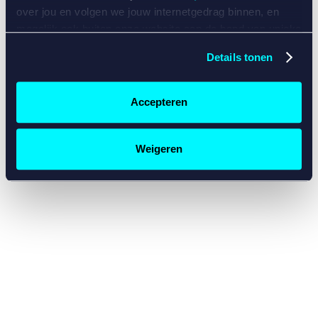
console for more information)
.
over jou en volgen we jouw internetgedrag binnen, en
mogelijk ook buiten onze website aan de hand van unieke
identificatoren, zoals je IP-adres, je Betcity-account
Details tonen
nummer, informatie over je browser, je apparaat of je
besturingssysteem. Wij bouwen zo jouw persoonlijke
profiel op. Hiermee passen wij onze website en
Accepteren
communicatie aan op jouw voorkeuren. Ook kunnen we
zo gerichte advertenties laten zien op basis van jouw
recente internetgedrag. Specifiek gebruiken wij en onze
Weigeren
partners de data voor de volgende doeleinden:
Advertentie- en contentmeting, inzichten in het publiek
en in productontwikkeling;
Gepersonaliseerde content;
Gepersonaliseerde advertenties;
Sociale media functionaliteit.
Lees hierover meer in
ons
cookiebeleid
en
privacybeleid
.