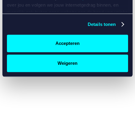
console for more information)
.
over jou en volgen we jouw internetgedrag binnen, en
mogelijk ook buiten onze website aan de hand van unieke
identificatoren, zoals je IP-adres, je Betcity-account
Details tonen
nummer, informatie over je browser, je apparaat of je
besturingssysteem. Wij bouwen zo jouw persoonlijke
profiel op. Hiermee passen wij onze website en
Accepteren
communicatie aan op jouw voorkeuren. Ook kunnen we
zo gerichte advertenties laten zien op basis van jouw
recente internetgedrag. Specifiek gebruiken wij en onze
Weigeren
partners de data voor de volgende doeleinden:
Advertentie- en contentmeting, inzichten in het publiek
en in productontwikkeling;
Gepersonaliseerde content;
Gepersonaliseerde advertenties;
Sociale media functionaliteit.
Lees hierover meer in
ons
cookiebeleid
en
privacybeleid
.