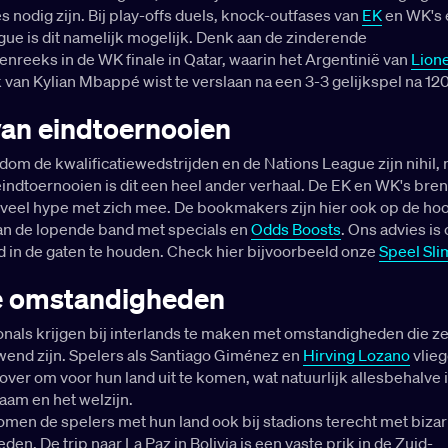
s nodig zijn. Bij play-offs duels, knock-outfases van
EK
en WK's 
ue is dit namelijk mogelijk. Denk aan de zinderende
nreeks in de WK finale in Qatar, waarin het Argentinië van
Lion
k van Kylian Mbappé wist te verslaan na een 3-3 gelijkspel na 12
an eindtoernooien
om de kwalificatiewedstrijden en de Nations League zijn nihil,
indtoernooien is dit een heel ander verhaal. De EK en WK's bre
k veel hype met zich mee. De bookmakers zijn hier ook op de ho
n de lopende band met specials en
Odds Boosts
. Ons advies is
jd in de gaten te houden. Check hier bijvoorbeeld onze
Speel Sl
e omstandigheden
onals krijgen bij interlands te maken met omstandigheden die ze
wend zijn. Spelers als Santiago Giménez en
Hirving Lozano
vlieg
over om voor hun land uit te komen, wat natuurlijk allesbehalve i
haam en het welzijn.
men de spelers met hun land ook bij stadions terecht met bizar
en. De trip naar La Paz in Bolivia is een vaste prik in de Zuid-