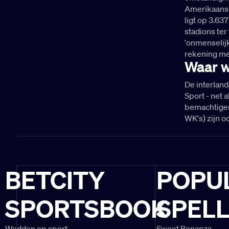
Amerikaanse
ligt op 3.6
stadions ter
'onmenselijk
rekening me
Waar w
De interland
Sport - net 
bemachtigen
WK's) zijn 
BETCITY
POPU
SPORTSBOOK
SPEL
Wedden op sport
Sweet Bonanza