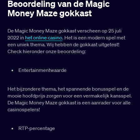
Beoordeling van de Magic
Money Maze gokkast
De Magic Money Maze gokkast verscheen op 25 juli
2022 in
het online casino
. Het is een modern spel met
een uniek thema. Wij hebben de gokkast uitgetest!
Check hieronder onze beoordeling:
Entertainmentwaarde
Het bijzondere thema, het spannende bonusspel en de
mooie hoofdprijs zorgen voor een vermakelijk kansspel.
De Magic Money Maze gokkast is een aanrader voor alle
casinospelers!
RTP-percentage