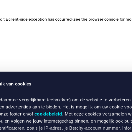
ror: a client-side exception has occurred (see the browser console for mo
ik van cookies
 daarmee vergelijkbare technieken) om de website te verbeteren
en advertenties aan te bieden. Het is mogelijk om uw cookie voo
onze footer en/of
cookiebeleid
. Met deze cookies verzamelen w
ou en volgen we jouw internetgedrag binnen, en mogelijk ook bui
ntificatoren, zoals je IP-adres, je Betcity-account nummer, infor