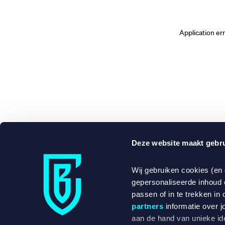
Application er
Deze website maakt gebru
Wij gebruiken cookies (en
gepersonaliseerde inhoud 
passen of in te trekken in 
partners
informatie over j
aan de hand van unieke ide