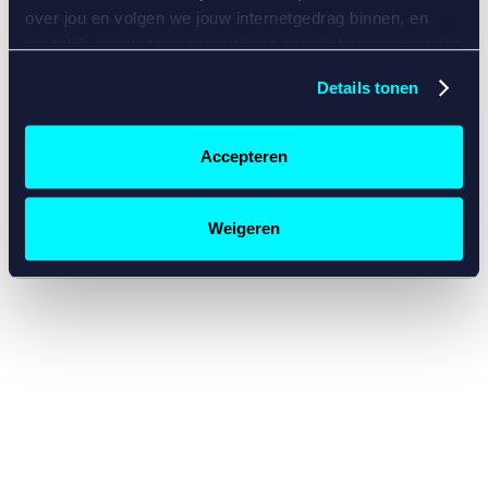
console for more information)
.
over jou en volgen we jouw internetgedrag binnen, en
mogelijk ook buiten onze website aan de hand van unieke
identificatoren, zoals je IP-adres, je Betcity-account
Details tonen
nummer, informatie over je browser, je apparaat of je
besturingssysteem. Wij bouwen zo jouw persoonlijke
profiel op. Hiermee passen wij onze website en
Accepteren
communicatie aan op jouw voorkeuren. Ook kunnen we
zo gerichte advertenties laten zien op basis van jouw
recente internetgedrag. Specifiek gebruiken wij en onze
Weigeren
partners de data voor de volgende doeleinden:
Advertentie- en contentmeting, inzichten in het publiek
en in productontwikkeling;
Gepersonaliseerde content;
Gepersonaliseerde advertenties;
Sociale media functionaliteit.
Lees hierover meer in
ons
cookiebeleid
en
privacybeleid
.