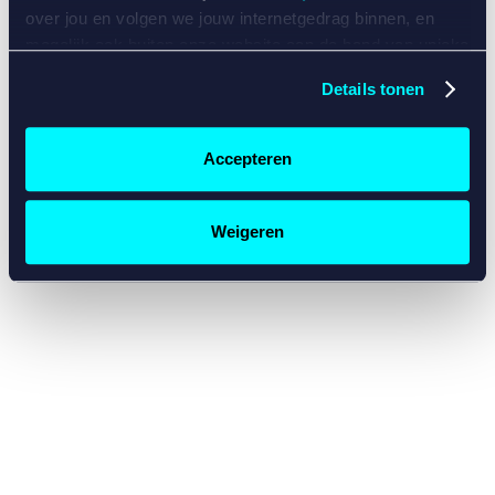
console for more information)
.
over jou en volgen we jouw internetgedrag binnen, en
mogelijk ook buiten onze website aan de hand van unieke
identificatoren, zoals je IP-adres, je Betcity-account
Details tonen
nummer, informatie over je browser, je apparaat of je
besturingssysteem. Wij bouwen zo jouw persoonlijke
profiel op. Hiermee passen wij onze website en
Accepteren
communicatie aan op jouw voorkeuren. Ook kunnen we
zo gerichte advertenties laten zien op basis van jouw
recente internetgedrag. Specifiek gebruiken wij en onze
Weigeren
partners de data voor de volgende doeleinden:
Advertentie- en contentmeting, inzichten in het publiek
en in productontwikkeling;
Gepersonaliseerde content;
Gepersonaliseerde advertenties;
Sociale media functionaliteit.
Lees hierover meer in
ons
cookiebeleid
en
privacybeleid
.