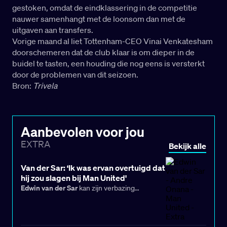
gestoken, omdat de eindklassering in de competitie
nauwer samenhangt met de loonsom dan met de
uitgaven aan transfers.
Vorige maand al liet Tottenham-CEO Vinai Venkatesham
doorschemeren dat de club klaar is om dieper in de
buidel te tasten, een houding die nog eens is versterkt
door de problemen van dit seizoen.
Bron:
Trivela
Aanbevolen voor jou
EXTRA
Bekijk alle
Van der Sar: ‘Ik was ervan overtuigd dat
hij zou slagen bij Man United'
Edwin van der Sar
kan zijn verbazing
de
nauwelijks verbergen als hij terugkijkt op
turbulente periode van André Onana
bij
Manchester United
. In zijn tijd als bestuurder
Ajax
van
volgde de Nederlander van dichtbij