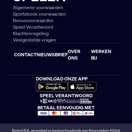
Algemene voorwaarden
Sportsbook voorwaarden
Bonusvoorwaarden
Speel Verantwoord
Klachtenregeling
Veelgestelde vragen
OVER
WERKEN
CONTACT
NIEUWSBRIEF
ONS
BIJ
DOWNLOAD ONZE APP
SPEEL VERANTWOORD
BETAAL EENVOUDIG MET
Betent B.V., gevestigd en kantoorhoudende aan Keurenplein 4 (Unit