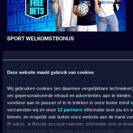
SPORT WELKOMSTBONUS
Wat kost gokken jou? Stop op tijd. 18+
SPEEL
VERANTWOORD
Deze website maakt gebruik van cookies
BETCITY
Wij gebruiken cookies (en daarmee vergelijkbare technieken
om gepersonaliseerde inhoud en advertenties aan te bieden.
SPORTSBOOK
voorkeur aan te passen of in te trekken in onze footer en/of
c
verzamelen wij en onze
12 partners
informatie over jou en 
Wedden op sport
S
binnen, en mogelijk ook buiten onze website aan de hand van 
Wedden op voetbal
G
IP-adres, je Betcity-account nummer, informatie over je brows
Wedden op Eredivisie
C
besturingssysteem. Wij bouwen zo jouw persoonlijke profiel