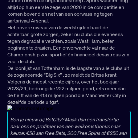
punten boven de degradatiestreep . Spurs wachten nog
altijd op hun eerste zege van 2026 in de competitie en
komen bovendien net van een oorwassing tegen
aartsrivaal Arsenal.
Het povere niveau van de wedstrijden baart de
achterban grote zorgen, zeker nu clubs die eveneens
tegen degradatie vechten, zoals West Ham, beter
beginnen te draaien. Een onverwachte val naar de
Championship zou sportief én financieel desastreus zijn
voor de club.
De loonlijst van Tottenham is de laagste van alle clubs uit
de zogenoemde “Big Six” , zo meldt de Britse krant.
Volgens de meest recente cijfers, over het boekjaar
2023/24, bedroeg die 222 miljoen pond, iets meer dan
de helft van de 413 miljoen pond die Manchester City in
dezelfde periode uitgaf.
Ben je nieuw bij BetCity? Maak dan een transfertje
naar ons en profiteer van een welkomstbonus naar
keuze: €50 aan Free Bets, 200 Free Spins of €250 aan