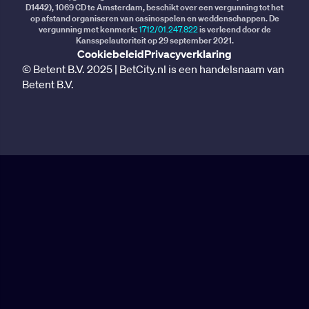
D1442), 1069 CD te Amsterdam, beschikt over een vergunning tot het
op afstand organiseren van casinospelen en weddenschappen. De
vergunning met kenmerk:
1712/01.247.822
is verleend door de
Kansspelautoriteit op 29 september 2021.
Cookiebeleid
Privacyverklaring
© Betent B.V. 2025 | BetCity.nl is een handelsnaam van
Betent B.V.