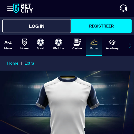
LOG IN
REGISTREER
Menu
Home
Sport
Wedtips
Casino
Extra
Academy
Form
Home
|
Extra