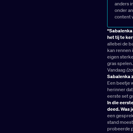
weddenschap? In dit artikel op
anders i
Club Academy leggen wij het jou
onder an
haarfijn uit.
content 
“Sabalenka 
het tij te ke
allebei de ba
kan rennen i
eigen sterke
gras spelen.
Vandaag
(z
Sabalenka z
Een beetje w
herinner dat
eerste set g
In die eerst
deed. Was j
een gesprek 
stand moest 
probeerde pu