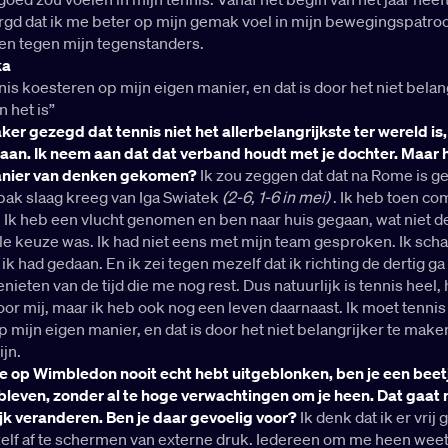
rgd dat ik me beter op mijn gemak voel in mijn bewegingspatroo
oen tegen mijn tegenstanders.
ka
nis koesteren op mijn eigen manier, en dat is door het niet belan
 het is”
aker gezegd dat tennis niet het allerbelangrijkste ter wereld is, 
aan. Ik neem aan dat dat verband houdt met je dochter. Maar 
manier van denken gekomen?
Ik zou zeggen dat dat na Rome is 
pak slaag kreeg van Iga Swiatek
(2-6, 1-6 in mei)
. Ik heb toen co
 Ik heb een vlucht genomen en ben naar huis gegaan, wat niet 
le keuze was. Ik had niet eens met mijn team gesproken. Ik sc
ik had gedaan. En ik zei tegen mezelf dat ik richting de dertig ga 
nieten van de tijd die me nog rest. Dus natuurlijk is tennis heel, 
oor mij, maar ik heb ook nog een leven daarnaast. Ik moet tennis
 mijn eigen manier, en dat is door het niet belangrijker te make
ijn.
e op Wimbledon nooit echt hebt uitgeblonken, ben je een beet
bleven, zonder al te hoge verwachtingen om je heen. Dat gaat 
jk veranderen. Ben je daar gevoelig voor?
Ik denk dat ik er vrij 
lf af te schermen van externe druk. Iedereen om me heen weet