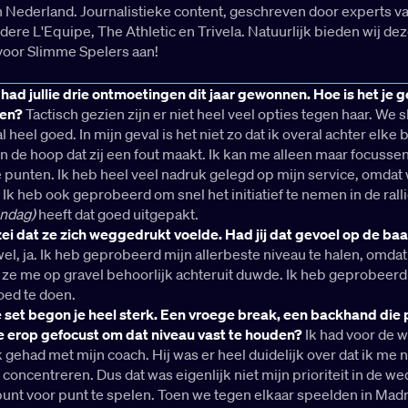
n Nederland. Journalistieke content, geschreven door experts v
dere L'Equipe, The Athletic en Trivela. Natuurlijk bieden wij de
voor Slimme Spelers aan!
had jullie drie ontmoetingen dit jaar gewonnen. Hoe is het je 
ren?
Tactisch gezien zijn er niet heel veel opties tegen haar. We s
l heel goed. In mijn geval is het niet zo dat ik overal achter elke 
n de hoop dat zij een fout maakt. Ik kan me alleen maar focusse
 punten. Ik heb heel veel nadruk gelegd op mijn service, omdat
 Ik heb ook geprobeerd om snel het initiatief te nemen in de ralli
ondag)
heeft dat goed uitgepakt.
ei dat ze zich weggedrukt voelde. Had jij dat gevoel op de ba
el, ja. Ik heb geprobeerd mijn allerbeste niveau te halen, omdat
 ze me op gravel behoorlijk achteruit duwde. Ik heb geprobeerd 
oed te doen.
e set begon je heel sterk. Een vroege break, een backhand die 
e erop gefocust om dat niveau vast te houden?
Ik had voor de w
gehad met mijn coach. Hij was er heel duidelijk over dat ik me n
concentreren. Dus dat was eigenlijk niet mijn prioriteit in de weds
nt voor punt te spelen. Toen we tegen elkaar speelden in Madr