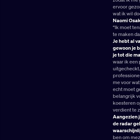
ervoor gezo
wat ik wil d
Naomi Osa
“Ik moet ten
te maken dan
Je hebt al v
gewoon je b
je tot die 
waar ik een 
uitgecheckt.
professione
me voor wat 
echt moet ge
belangrijk v
koesteren op
verdient te z
Aangezien j
de radar ge
waarschijnli
ben om meze