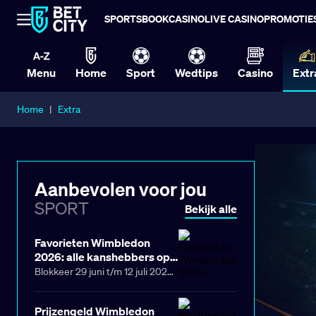
SPORTSBOOK
CASINO
LIVE CASINO
PROMOTIE
Menu
Home
Sport
Wedtips
Casino
Extr
Home
|
Extra
Aanbevolen voor jou
SPORT
Bekijk alle
Favorieten Wimbledon
2026: alle kanshebbers op
een rijtje
Blokkeer 29 juni t/m 12 juli 2026
in je agenda, want gedurende
deze data wordt Wimbledon in
Prijzengeld Wimbledon