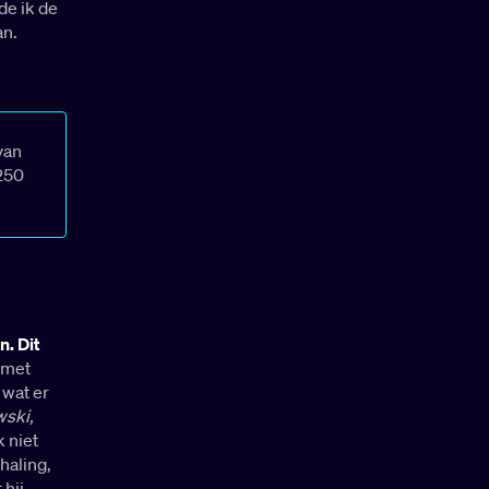
de ik de
an.
van
250
n. Dit
e met
 wat er
wski,
 niet
haling,
 hij