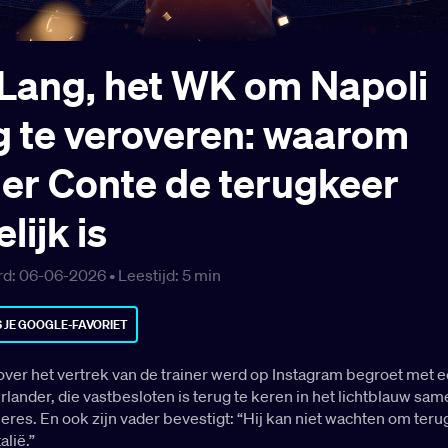
Lang, het WK om Napoli
g te veroveren: waarom
er Conte de terugkeer
lijk is
d: 06-06-2026 •
Leestijd:
5
min
 JE GOOGLE-FAVORIET
ver het vertrek van de trainer werd op Instagram begroet met e
lander, die vastbesloten is terug te keren in het lichtblauw sa
Neres. En ook zijn vader bevestigt: “Hij kan niet wachten om teru
alië.”