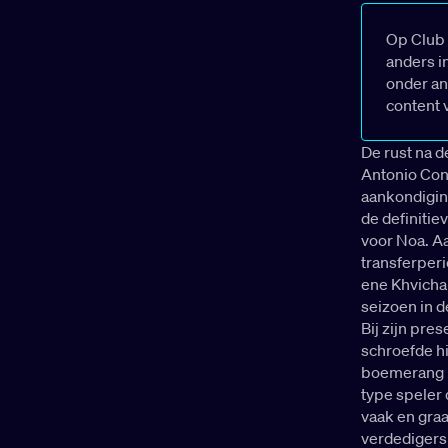
Op Club 
anders i
onder an
content 
De rust na 
Antonio Cont
aankondigin
de definiti
voor Noa. A
transferper
ene Khvicha 
seizoen in d
Bij zijn pre
schroefde hi
boemerang bl
type speler 
vaak en graa
verdedigers 