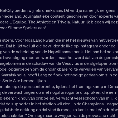
BetCity bieden wij iets unieks aan. Dit vind je namelijk nergens
n Nederland. Journalistieke content, geschreven door experts v
dere L'Equipe, The Athletic en Trivela. Natuurlijk bieden wij de
voor Slimme Spelers aan!
de storm. Voor Noa Lang kwam die met het nieuws van het vertre
e. Dat blijkt wel uit die bevrijdende like op Instagram onder de
g van de scheiding van de Napolitaanse bank. Het had het seizo
eve bevestiging moeten worden, maar het werd dat van de gemis
angekomen in de schaduw van de Vesuvius in de afgelopen zom
iode, opgeroepen om de ondankbare rol te vervullen van vervan
Kvaratskhelia, heeft Lang zelf ook het nodige gedaan om zijn ee
e Serie A te bemoeilijken.
sentatie op de persconferentie, tijdens het trainingskamp in Dima
j de verwachtingen op met nogal arrogante uitspraken, die een
eken: “Ik hou van dribbelen, verwacht veel schoten van mij. Ik
dat de supporter in het stadion wil zien. In de Champions League 
g dubbele dekking en dat vind ik mooi, zo kan ik met één dribb
uitschakelen.” Om nog maar te zwijgen van de provocatie richt