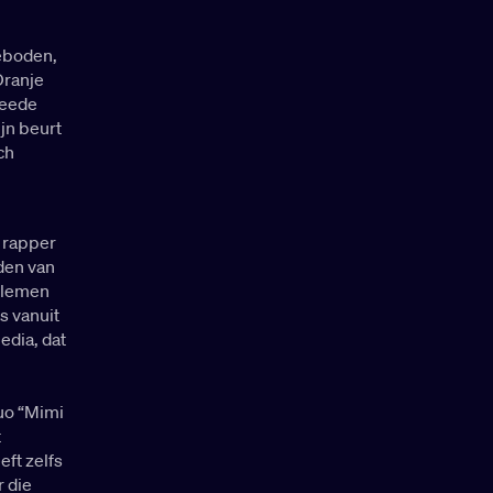
eboden,
Oranje
weede
ijn beurt
ch
n rapper
nden van
oblemen
s vanuit
edia, dat
uo “Mimi
t
eft zelfs
r die