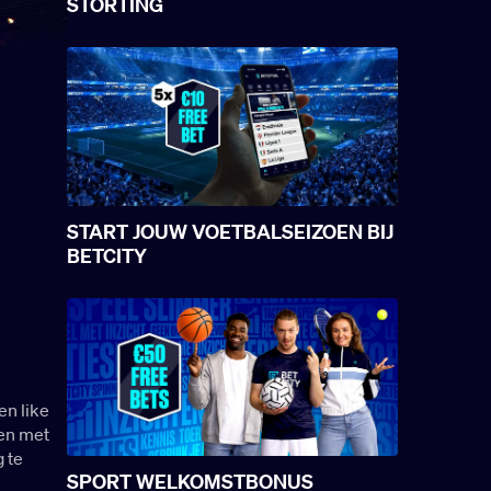
STORTING
START JOUW VOETBALSEIZOEN BIJ
BETCITY
en like
men met
g te
SPORT WELKOMSTBONUS