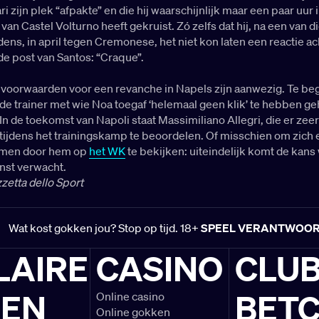
ri zijn plek “afpakte” en die hij waarschijnlijk maar een paar uur 
an Castel Volturno heeft gekruist. Zó zelfs dat hij, na een van d
ens, in april tegen Cremonese, het niet kon laten een reactie ac
de post van Santos: “Craque”.
e voorwaarden voor een revanche in Napels zijn aanwezig. Te be
de trainer met wie Noa toegaf ‘helemaal geen klik’ te hebben geh
In de toekomst van Napoli staat Massimiliano Allegri, die er zeer
 tijdens het trainingskamp te beoordelen. Of misschien om zich
rmen door hem op
het WK
te bekijken: uiteindelijk komt de kan
inst verwacht.
zetta dello Sport
Wat kost gokken jou? Stop op tijd. 18+
SPEEL VERANTWOO
LAIRE
CASINO
CLU
LEN
BETC
Online casino
Online gokken