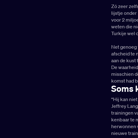
Zó zeer zelf
lijstje onde
voor 2 miljo
weten die ni
Turkije wel 
Net genoeg t
afscheid te 
aan de kust 
De waarheid 
misschien de 
komst had b
Soms k
“Hij kan nie
Jeffrey Lang
trainingen v
kenbaar te 
herwonnen we
nieuwe train