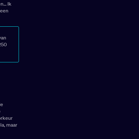
n… Ik
 een
van
250
de
e
orkeur
la, maar