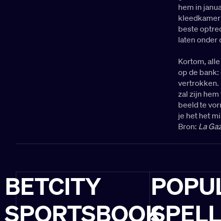
hem in janua
kleedkamer v
beste optred
laten onder 
Kortom, all
op de bank: 
vertrokken. 
zal zijn hem
beeld te vo
je het het m
Bron:
La Gaz
BETCITY
POPU
SPORTSBOOK
SPEL