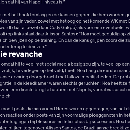
ien dat hij van Napoli-niveau is.”
 met het hoofd omlaag en de kansen grijpen die hem worden g
dvies van zijn vader, zowel met het oog op het komende WK met 
e wordt daar al bezet door Cody Gakpo) als voor een eventuele t
oli (op links staat daar Alisson Santos): “Noa moet geduldig op z
ich bewijzen op de training. En dan de kans grijpen zodra die zi
nder terug te deinzen.”
ie revanche
 omdat hij te veel met social media bezig zou zijn, te veel op ee
te vrolijk, te verlegen op het veld, heeft Noa Lang de eerste maa
taanse ervaring doorgebracht met talloze moeilijkheden. De pr
egratie in de kleedkamer waren slechts geruchten; Noa heeft zelf
n zien een directe brug te hebben met Napels, vooral via social m
 zich.
n nooit posts die aan vriend Neres waren opgedragen, van het d
ch reacties onder posts van zijn voormalige ploeggenoten in he
unbetuigingen bij blessures en felicitaties bij successen. Noa he
ten blijken tegenover Alisson Santos, de Braziliaanse breekijze