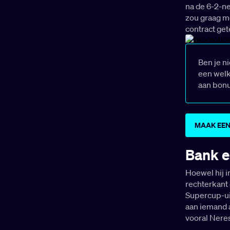
na de 6-2-n
zou graag me
contract get
Ben je n
een welk
aan bon
MAAK EEN
Bank e
Hoewel hij i
rechterkant 
Supercup-uit
aan iemand 
vooral Nere