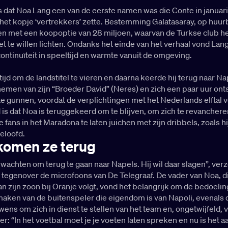
s dat Noa Lang een van de eerste namen was die Conte in januari
r het kopje ‘vertrekkers’ zette. Bestemming Galatasaray, op huur
en met een koopoptie van 28 miljoen, waarvan de Turkse club he
et te willen lichten. Ondanks het einde van het verhaal vond Lang
continuïteit in speeltijd en warmte vanuit de omgeving.
ijd om de landstitel te vieren en daarna keerde hij terug naar N
nemen van zijn “Broeder David” (Neres) en zich een paar uur on
te gunnen, voordat de verplichtingen met het Nederlands elftal 
is dat Noa is teruggekeerd om te blijven, om zich te revanchere
fans in het Maradona te laten juichen met zijn dribbels, zoals hij 
eloofd.
omen ze terug
t wachten om terug te gaan naar Napels. Hij wil daar slagen”, ver
 tegenover de microfoons van De Telegraaf. De vader van Noa, d
an zijn zoon bij Oranje volgt, vond het belangrijk om de bedoeli
maken van de buitenspeler die eigendom is van Napoli, evenals 
ns om zich in dienst te stellen van het team en, ongetwijfeld, 
er: “In het voetbal moet je je voeten laten spreken en nu is het 