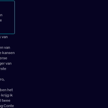
an
ze
k van
en van
te kansen
erse
ger van
rste
ro,
 ben het
krijg ik
el twee
ing Conte