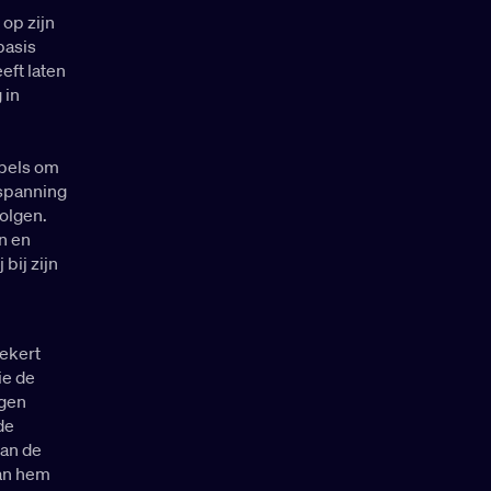
 op zijn
basis
eft laten
 in
apels om
tspanning
volgen.
n en
bij zijn
zekert
ie de
ngen
de
van de
aan hem