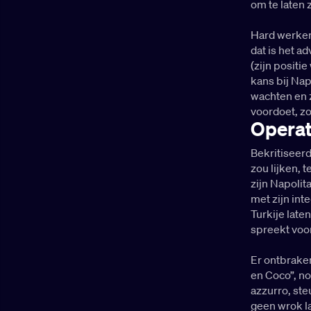
om te laten z
Hard werken
dat is het a
(zijn positi
kans bij Nap
wachten en z
voordoet, zo
Operat
Bekritiseerd
zou lijken, 
zijn Napoli
met zijn int
Turkije late
spreekt voor
Er ontbrake
en Coco”, no
azzurro, ste
geen wrok la