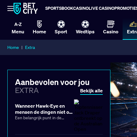
SPORTSBOOK
CASINO
LIVE CASINO
PROMOTIE
Menu
Home
Sport
Wedtips
Casino
Extr
Home
|
Extra
Aanbevolen voor jou
EXTRA
Bekijk alle
Wanneer Hawk-Eye en
mensen de dingen niet op
dezelfde manier zien
Een belangrijk punt in de
achtste finale tussen Casper
Ruud en Joao Fonseca, op
setpoint in de tweede set voor