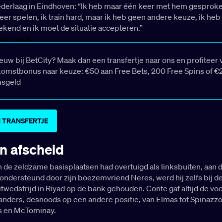
ederlaag in Eindhoven: “Ik heb maar één keer met hem gesproke
er spelen, ik train hard, maar ik heb geen andere keuze, ik heb
ekend en ik moet de situatie accepteren.”
ieuw bij BetCity? Maak dan een transfertje naar ons en profiteer 
omstbonus naar keuze: €50 aan Free Bets, 200 Free Spins of €
usgeld
 TRANSFERTJE
n afscheid
n de zeldzame basisplaatsen had overtuigd als linksbuiten, aan 
ondersteund door zijn boezemvriend Neres, werd hij zelfs bij d
wedstrijd in Riyad op de bank gehouden. Conte gaf altijd de vo
anders, desnoods op een andere positie, van Elmas tot Spinazzo
s en McTominay.