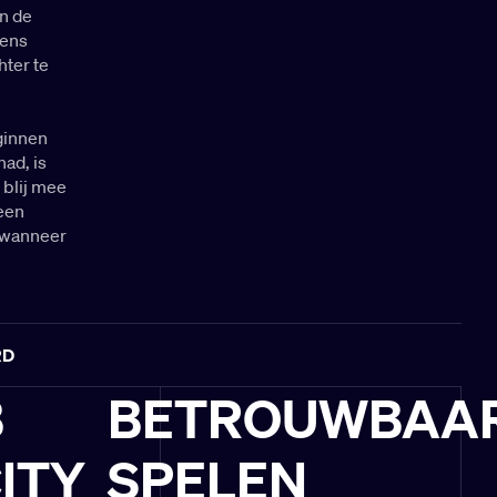
in de
iens
hter te
ginnen
ad, is
 blij mee
 een
s wanneer
RD
B
BETROUWBAA
ITY
SPELEN