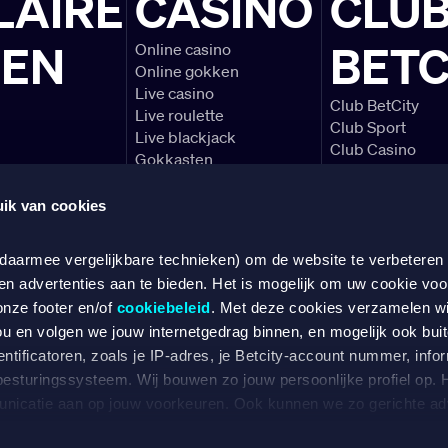
LAIRE
CASINO
CLU
LEN
BETC
Online casino
Online gokken
Live casino
Club BetCity
Live roulette
Club Sport
Live blackjack
Club Casino
Gokkasten
Voetbal voorbe
Blackjack spelre
ik van cookies
Alles over de Ere
 daarmee vergelijkbare technieken) om de website te verbeteren
en advertenties aan te bieden. Het is mogelijk om uw cookie voo
SPEEL VERANTWOORD
onze footer en/of
cookiebeleid
. Met deze cookies verzamelen w
ou en volgen we jouw internetgedrag binnen, en mogelijk ook bui
ntificatoren, zoals je IP-adres, je Betcity-account nummer, infor
 besturingssysteem. Wij bouwen zo jouw persoonlijke profiel op
 gevestigd en kantoorhoudende aan Keurenplein 4 (Unit D1442), 1069 CD te Amster
nicatie aan op jouw voorkeuren. Ook kunnen we zo gerichte adv
rgunning tot het op afstand organiseren van casinospelen en weddenschappen. D
ente internetgedrag. Specifiek gebruiken wij en onze partners d
kenmerk:
1712/01.247.822
is verleend door de Kansspelautoriteit op 29 september 
Cookiebeleid
Privacyverklaring