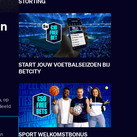
STORTING
en
START JOUW VOETBALSEIZOEN BIJ
BETCITY
a, op
deeld
an
SPORT WELKOMSTBONUS