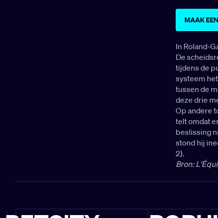
MAAK EEN
In Roland-Ga
De scheidsre
tijdens de p
systeem het 
tussen de m
deze drie m
Op andere t
telt omdat e
beslissing n
stond hij ine
2).
Bron: L'Équ