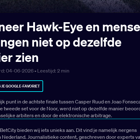
eer Hawk-Eye en mens
ingen niet op dezelfde
er zien
rd: 04-06-2026 •
Leestijd:
2
min
 JE GOOGLE-FAVORIET
jk punt in de achtste finale tussen Casper Ruud en Joao Fonsec
de tweede set voor de Noor, werd niet op dezelfde manier beoor
elijke arbiters en door de elektronische arbitrage.
BetCity bieden wij iets unieks aan. Dit vind je namelijk nergens
n Nederland. Journalistieke content, geschreven door experts v