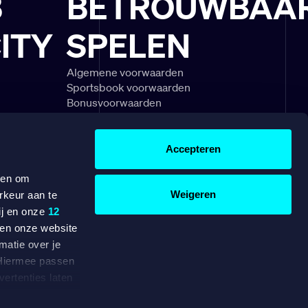
B
BETROUWBAA
ITY
SPELEN
Algemene voorwaarden
Sportsbook voorwaarden
Bonusvoorwaarden
schouwingen
Speel Verantwoord
gels & uitleg
Klachtenregeling
divisie
Veelgestelde vragen
Accepteren
OVER ONS
WERKEN BIJ
 en om
Weigeren
rkeur aan te
BETAAL EENVOUDIG MET
ij en onze
12
ten onze website
matie over je
. Hiermee passen
dam, beschikt
ertenties laten
e vergunning
e data voor de
2021.