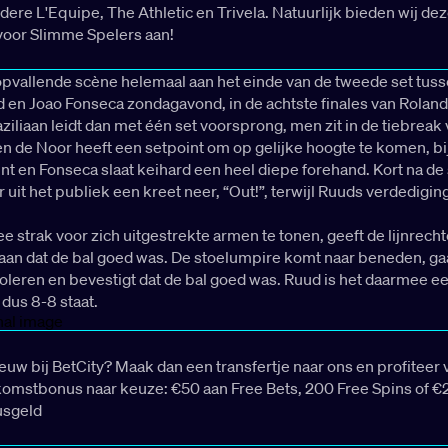
dere L'Equipe, The Athletic en Trivela. Natuurlijk bieden wij de
voor Slimme Spelers aan!
opvallende scène helemaal aan het einde van de tweede set tus
 en Joao Fonseca zondagavond, in de achtste finales van Rolan
ziliaan leidt dan met één set voorsprong, men zit in de tiebreak
n de Noor heeft een setpoint om op gelijke hoogte te komen, bij
int en Fonseca slaat keihard een heel diepe forehand. Kort na de
r uit het publiek een kreet neer, “Out!”, terwijl Ruuds verdedigin
ee strak voor zich uitgestrekte armen te tonen, geeft de lijnrecht
 aan dat de bal goed was. De stoelumpire komt naar beneden, ga
oleren en bevestigt dat de bal goed was. Ruud is het daarmee e
 dus 8-8 staat.
ieuw bij BetCity? Maak dan een transfertje naar ons en profiteer 
omstbonus naar keuze: €50 aan Free Bets, 200 Free Spins of €
usgeld