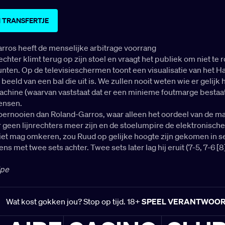
 TRANSFERTJE
rros heeft de menselijke arbitrage voorrang
chter klimt terug op zijn stoel en vraagt het publiek om niet te
unten. Op de televisieschermen toont een visualisatie van het 
beeld van een bal die uit is. We zullen nooit weten wie er gelijk 
achine (waarvan vaststaat dat er een minieme foutmarge bestaat
ensen.
oernooien dan Roland-Garros, waar alleen het oordeel van de m
r geen lijnrechters meer zijn en de stoelumpire de elektronische
iet mag omkeren, zou Ruud op gelijke hoogte zijn gekomen in se
ens met twee sets achter. Twee sets later lag hij eruit (7-5, 7-6 [8]
ipe
Wat kost gokken jou? Stop op tijd. 18+
SPEEL VERANTWOO