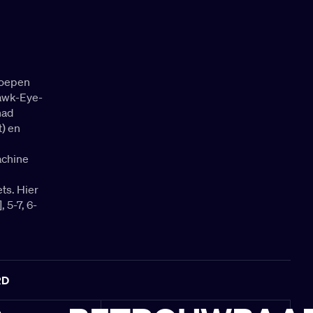
 roepen
Hawk-Eye-
had
) en
achine
ts. Hier
, 5-7, 6-
RD