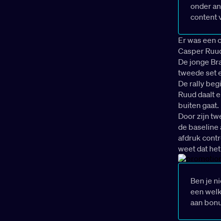
onder an
content 
Er was een 
Casper Ruud
De jonge Bra
tweede set e
De rally beg
Ruud daalt e
buiten gaat.
Door zijn tw
de baseline
afdruk contr
weet dat het
Ben je n
een welk
aan bon