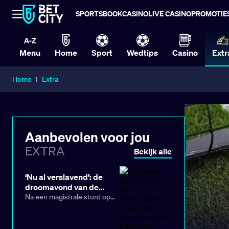
SPORTSBOOK
CASINO
LIVE CASINO
PROMOTIE
Menu
Home
Sport
Wedtips
Casino
Extr
Home
|
Extra
Aanbevolen voor jou
EXTRA
Bekijk alle
‘Nu al verslavend’: de
droomavond van de
Spurs en Wembanyama
Na een magistrale stunt op
het veld van titelverdediger
Oklahoma City (111-103) heeft
San Antonio zijn plek in de