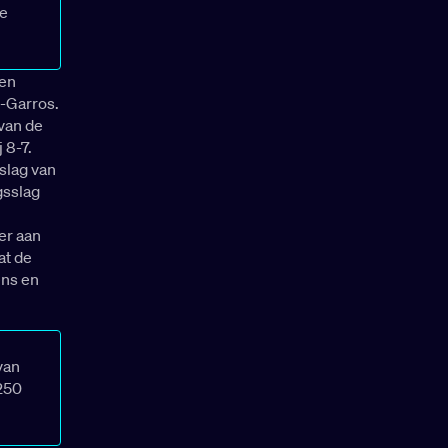
ze
sen
d-Garros.
 van de
 8-7.
 slag van
gsslag
er aan
at de
ens en
van
250