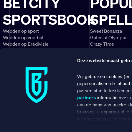
BETCITY
POPU
SPORTSBOOK
SPEL
Wedden op sport
Sweet Bonanza
Wedden op voetbal
Gates of Olympus
Wedden op Eredivisie
Crazy Time
Wedden op Ajax
Lightning Roulette
Wedden op PSV
Big Bass Bonanza
Deze website maakt gebru
Wedden op Feyenoord
Book of Dead
CONTACT
NIEUWSBRIEF
Wij gebruiken cookies (en
gepersonaliseerde inhoud 
DOWNLOAD ONZE APP
passen of in te trekken in 
partners
informatie over j
aan de hand van unieke ide
browser, je apparaat of je
Betent B.V.,
wij onze website en commu
over een ve
zien op basis van jouw rec
met 