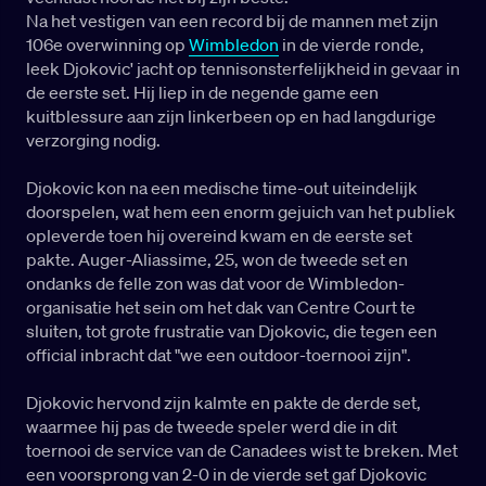
Na het vestigen van een record bij de mannen met zijn
106e overwinning op
Wimbledon
in de vierde ronde,
leek Djokovic' jacht op tennisonsterfelijkheid in gevaar in
de eerste set. Hij liep in de negende game een
kuitblessure aan zijn linkerbeen op en had langdurige
verzorging nodig.
Djokovic kon na een medische time-out uiteindelijk
doorspelen, wat hem een enorm gejuich van het publiek
opleverde toen hij overeind kwam en de eerste set
pakte. Auger-Aliassime, 25, won de tweede set en
ondanks de felle zon was dat voor de Wimbledon-
organisatie het sein om het dak van Centre Court te
sluiten, tot grote frustratie van Djokovic, die tegen een
official inbracht dat "we een outdoor-toernooi zijn".
Djokovic hervond zijn kalmte en pakte de derde set,
waarmee hij pas de tweede speler werd die in dit
toernooi de service van de Canadees wist te breken. Met
een voorsprong van 2-0 in de vierde set gaf Djokovic