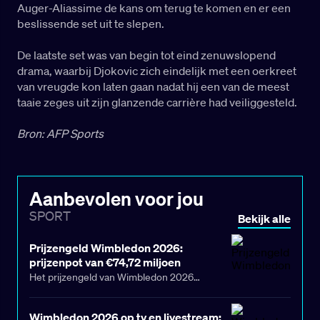
Auger-Aliassime de kans om terug te komen en er een
beslissende set uit te slepen.
De laatste set was van begin tot eind zenuwslopend
drama, waarbij Djokovic zich eindelijk met een oerkreet
van vreugde kon laten gaan nadat hij een van de meest
taaie zeges uit zijn glanzende carrière had veiliggesteld.
Bron: AFP Sports
Aanbevolen voor jou
SPORT
Bekijk alle
Prijzengeld Wimbledon 2026:
prijzenpot van €74,72 miljoen
Het prijzengeld van Wimbledon 2026
bedraagt £64,2 miljoen (circa €74,7 miljoen).
De winnaar van het enkelspel ontvangt €4,16
Wimbledon 2026 op tv en livestream: