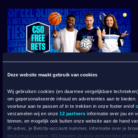
SPORT WELKOMSTBONUS
Deze website maakt gebruik van cookies
Wij gebruiken cookies (en daarmee vergelijkbare technieken
om gepersonaliseerde inhoud en advertenties aan te bieden.
Wat kost gokken jou? Stop op tijd. 18+
SPEEL
voorkeur aan te passen of in te trekken in onze footer en/of
c
VERANTWOORD
verzamelen wij en onze
12 partners
informatie over jou en 
BETCITY
binnen, en mogelijk ook buiten onze website aan de hand van 
IP-adres, je Betcity-account nummer, informatie over je brows
besturingssysteem. Wij bouwen zo jouw persoonlijke profiel