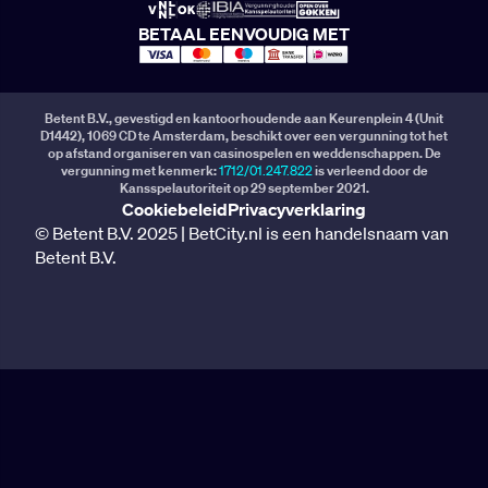
BETAAL EENVOUDIG MET
Betent B.V., gevestigd en kantoorhoudende aan Keurenplein 4 (Unit
D1442), 1069 CD te Amsterdam, beschikt over een vergunning tot het
op afstand organiseren van casinospelen en weddenschappen. De
vergunning met kenmerk:
1712/01.247.822
is verleend door de
Kansspelautoriteit op 29 september 2021.
Cookiebeleid
Privacyverklaring
© Betent B.V. 2025 | BetCity.nl is een handelsnaam van
Betent B.V.