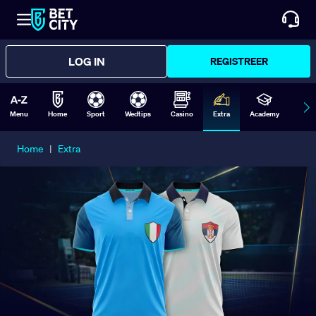
LOG IN
REGISTREER
Menu
Home
Sport
Wedtips
Casino
Extra
Academy
Form
Home
|
Extra