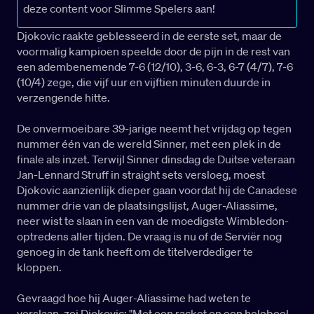
deze content voor Slimme Spelers aan!
Djokovic raakte geblesseerd in de eerste set, maar de
voormalig kampioen speelde door de pijn in de rest van
een adembenemende 7-6 (12/10), 3-6, 6-3, 6-7 (4/7), 7-6
(10/4) zege, die vijf uur en vijftien minuten duurde in
verzengende hitte.
De onvermoeibare 39-jarige neemt het vrijdag op tegen
nummer één van de wereld Sinner, met een plek in de
finale als inzet. Terwijl Sinner dinsdag de Duitse veteraan
Jan-Lennard Struff in straight sets versloeg, moest
Djokovic aanzienlijk dieper gaan voordat hij de Canadese
nummer drie van de plaatsingslijst, Auger-Aliassime,
neer wist te slaan in een van de moedigste Wimbledon-
optredens aller tijden. De vraag is nu of de Serviër nog
genoeg in de tank heeft om de titelverdediger te
kloppen.
Gevraagd hoe hij Auger-Aliassime had weten te
verslaan, zei Djokovic: "Met een racket en een heleboel