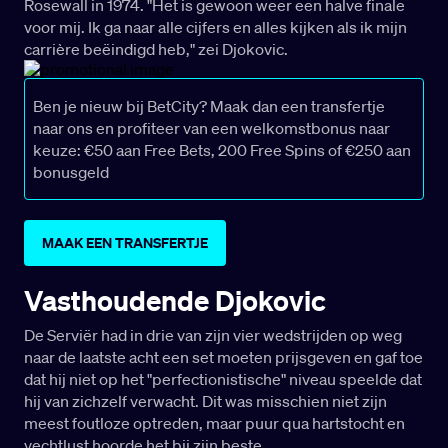
Rosewall in 1974. "Het is gewoon weer een halve finale
voor mij. Ik ga naar alle cijfers en alles kijken als ik mijn
carrière beëindigd heb," zei Djokovic.
Ben je nieuw bij BetCity? Maak dan een transfertje
naar ons en profiteer van een welkomstbonus naar
keuze: €50 aan Free Bets, 200 Free Spins of €250 aan
bonusgeld
MAAK EEN TRANSFERTJE
Vasthoudende Djokovic
De Serviër had in drie van zijn vier wedstrijden op weg
naar de laatste acht een set moeten prijsgeven en gaf toe
dat hij niet op het "perfectionistische" niveau speelde dat
hij van zichzelf verwacht. Dit was misschien niet zijn
meest foutloze optreden, maar puur qua hartstocht en
vechtlust hoorde het bij zijn beste.